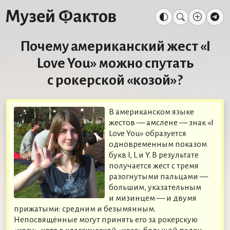
Почему американский жест «I
Love You» можно спутать
с рокерской «козой»?
В американском языке
жестов — амслене — знак «I
Love You» образуется
одновременным показом
букв I, L и Y. В результате
получается жест с тремя
разогнутыми пальцами —
большим, указательным
и мизинцем — и двумя
прижатыми: средним и безымянным.
Непосвящённые могут принять его за рокерскую