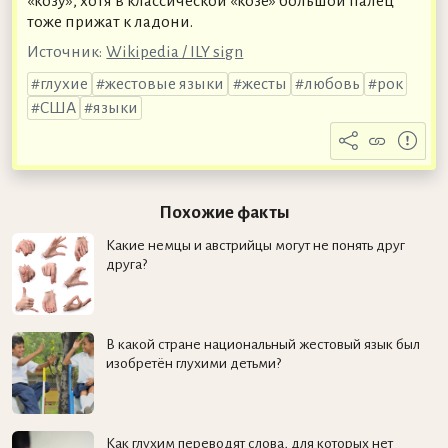
«козу», хотя в классической «козе» большой палец
тоже прижат к ладони.
Источник:
Wikipedia / ILY sign
глухие
жестовые языки
жесты
любовь
рок
США
языки
Похожие факты
Какие немцы и австрийцы могут не понять друг
друга?
В какой стране национальный жестовый язык был
изобретён глухими детьми?
Как глухим переводят слова, для которых нет