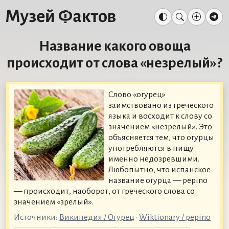
Название какого овоща
происходит от слова «незрелый»?
Слово «огурец»
заимствовано из греческого
языка и восходит к слову со
значением «незрелый». Это
объясняется тем, что огурцы
употребляются в пищу
именно недозревшими.
Любопытно, что испанское
название огурца — pepino
— происходит, наоборот, от греческого слова со
значением «зрелый».
Источники:
Википедия / Огурец
•
Wiktionary / pepino