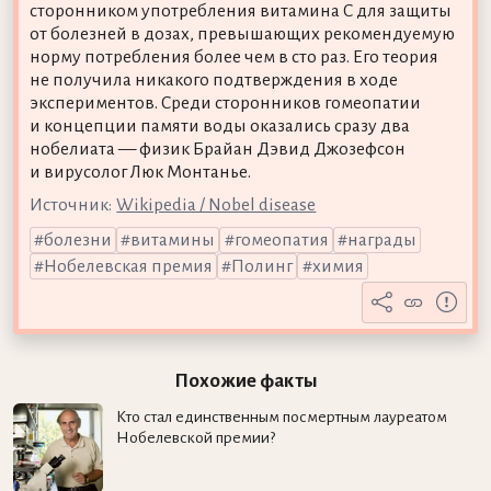
сторонником употребления витамина C для защиты
от болезней в дозах, превышающих рекомендуемую
норму потребления более чем в сто раз. Его теория
не получила никакого подтверждения в ходе
экспериментов. Среди сторонников гомеопатии
и концепции памяти воды оказались сразу два
нобелиата — физик Брайан Дэвид Джозефсон
и вирусолог Люк Монтанье.
Источник:
Wikipedia / Nobel disease
болезни
витамины
гомеопатия
награды
Нобелевская премия
Полинг
химия
Похожие факты
Кто стал единственным посмертным лауреатом
Нобелевской премии?