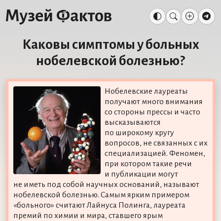
Каковы симптомы у больных
нобелевской болезнью?
Нобелевские лауреаты
получают много внимания
со стороны прессы и часто
высказываются
по широкому кругу
вопросов, не связанных с их
специализацией. Феномен,
при котором такие речи
и публикации могут
не иметь под собой научных оснований, называют
нобелевской болезнью. Самым ярким примером
«больного» считают Лайнуса Полинга, лауреата
премий по химии и мира, ставшего ярым