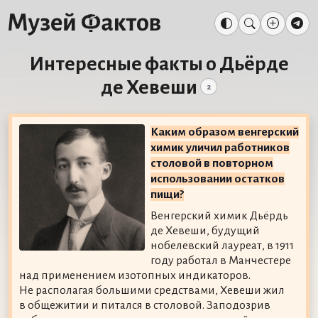
Интересные факты о Дьёрде
де Хевеши
2
Каким образом венгерский
химик уличил работников
столовой в повторном
использовании остатков
пищи?
Венгерский химик Дьёрдь
де Хевеши, будущий
нобелевский лауреат, в 1911
году работал в Манчестере
над применением изотопных индикаторов.
Не располагая большими средствами, Хевеши жил
в общежитии и питался в столовой. Заподозрив