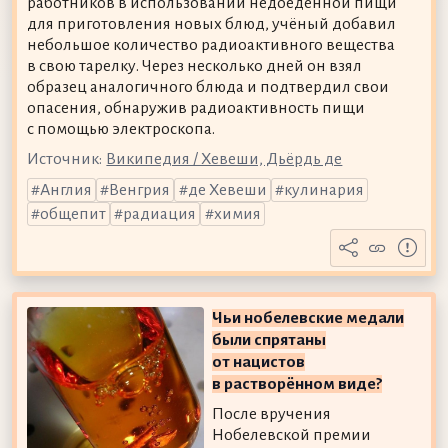
работников в использовании недоеденной пищи
для приготовления новых блюд, учёный добавил
небольшое количество радиоактивного вещества
в свою тарелку. Через несколько дней он взял
образец аналогичного блюда и подтвердил свои
опасения, обнаружив радиоактивность пищи
с помощью электроскопа.
Источник:
Википедия / Хевеши, Дьёрдь де
Англия
Венгрия
де Хевеши
кулинария
общепит
радиация
химия
Чьи нобелевские медали
были спрятаны
от нацистов
в растворённом виде?
После вручения
Нобелевской премии