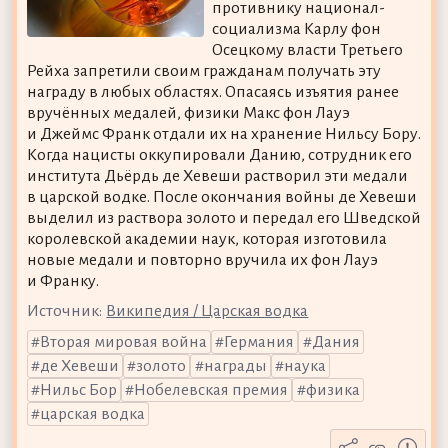
противнику национал-
социализма Карлу фон
Осецкому власти Третьего
Рейха запретили своим гражданам получать эту
награду в любых областях. Опасаясь изъятия ранее
вручённых медалей, физики Макс фон Лауэ
и Джеймс Франк отдали их на хранение Нильсу Бору.
Когда нацисты оккупировали Данию, сотрудник его
института Дьёрдь де Хевеши растворил эти медали
в царской водке. После окончания войны де Хевеши
выделил из раствора золото и передал его Шведской
королевской академии наук, которая изготовила
новые медали и повторно вручила их фон Лауэ
и Франку.
Источник:
Википедия / Царская водка
Вторая мировая война
Германия
Дания
де Хевеши
золото
награды
наука
Нильс Бор
Нобелевская премия
физика
царская водка