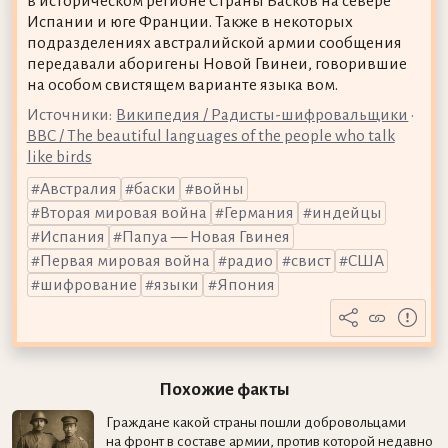
в историческом регионе Страны Басков на севере
Испании и юге Франции. Также в некоторых
подразделениях австралийской армии сообщения
передавали аборигены Новой Гвинеи, говорившие
на особом свистящем варианте языка вом.
Источники:
Википедия / Радисты-шифровальщики
•
BBC / The beautiful languages of the people who talk
like birds
Австралия
баски
войны
Вторая мировая война
Германия
индейцы
Испания
Папуа — Новая Гвинея
Первая мировая война
радио
свист
США
шифрование
языки
Япония
Похожие факты
Граждане какой страны пошли добровольцами
на фронт в составе армии, против которой недавно