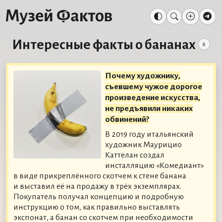
Интересные факты о бананах
6
Почему художнику,
съевшему чужое дорогое
произведение искусства,
не предъявили никаких
обвинений?
В 2019 году итальянский
художник Маурицио
Каттелан создал
инсталляцию «Комедиант»
в виде прикреплённого скотчем к стене банана
и выставил её на продажу в трёх экземплярах.
Покупатель получал концепцию и подробную
инструкцию о том, как правильно выставлять
экспонат, а банан со скотчем при необходимости