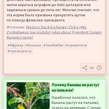
могли караться штрафом до 1000 долларов или
тюремным сроком до пяти лет. Многие считают, что
эта норма была призвана прекратить шутки
по поводу фамилии президента.
Источник:
Skeptics Stack Exchange / Did a 1982
Zimbabwean law prohibit jokes about President Canaan
Banana's name?
Африка
бананы
Зимбабве
правители
президенты
Почему бананы не растут
на пальмах?
Ошибочно полагать, что
бананы растут на пальмах,
то есть на деревьях. С точки