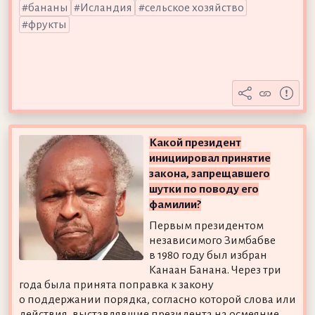
бананы
Исландия
сельское хозяйство
фрукты
Какой президент
инициировал принятие
закона, запрещавшего
шутки по поводу его
фамилии?
Первым президентом
независимого Зимбабве
в 1980 году был избран
Канаан Банана. Через три
года была принята поправка к закону
о поддержании порядка, согласно которой слова или
действия, выставлявшие президента на осмеяние,