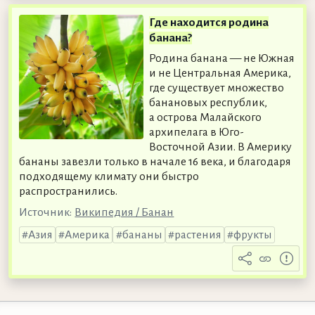
Где находится родина
банана?
Родина банана — не Южная
и не Центральная Америка,
где существует множество
банановых республик,
а острова Малайского
архипелага в Юго-
Восточной Азии. В Америку
бананы завезли только в начале 16 века, и благодаря
подходящему климату они быстро
распространились.
Источник:
Википедия / Банан
Азия
Америка
бананы
растения
фрукты