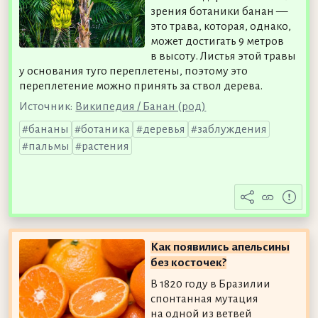
зрения ботаники банан —
это трава, которая, однако,
может достигать 9 метров
в высоту. Листья этой травы
у основания туго переплетены, поэтому это
переплетение можно принять за ствол дерева.
Источник:
Википедия / Банан (род)
бананы
ботаника
деревья
заблуждения
пальмы
растения
Как появились апельсины
без косточек?
В 1820 году в Бразилии
спонтанная мутация
на одной из ветвей