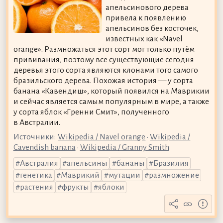
апельсинового дерева
привела к появлению
апельсинов без косточек,
известных как «Navel
orange». Размножаться этот сорт мог только путём
прививания, поэтому все существующие сегодня
деревья этого сорта являются клонами того самого
бразильского дерева. Похожая история — у сорта
банана «Кавендиш», который появился на Маврикии
и сейчас является самым популярным в мире, а также
у сорта яблок «Гренни Смит», полученного
в Австралии.
Источники:
Wikipedia / Navel orange
•
Wikipedia /
Cavendish banana
•
Wikipedia / Granny Smith
Австралия
апельсины
бананы
Бразилия
генетика
Маврикий
мутации
размножение
растения
фрукты
яблоки