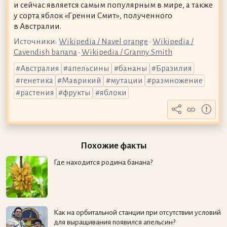
и сейчас является самым популярным в мире, а также
у сорта яблок «Гренни Смит», полученного
в Австралии.
Источники:
Wikipedia / Navel orange
•
Wikipedia /
Cavendish banana
•
Wikipedia / Granny Smith
Австралия
апельсины
бананы
Бразилия
генетика
Маврикий
мутации
размножение
растения
фрукты
яблоки
Похожие факты
Где находится родина банана?
Как на орбитальной станции при отсутствии условий
для выращивания появился апельсин?