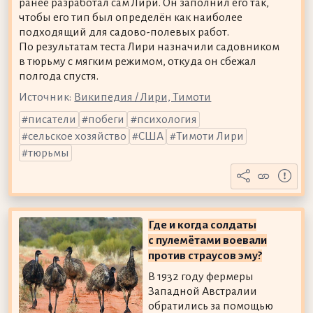
ранее разработал сам Лири. Он заполнил его так,
чтобы его тип был определён как наиболее
подходящий для садово-полевых работ.
По результатам теста Лири назначили садовником
в тюрьму с мягким режимом, откуда он сбежал
полгода спустя.
Источник:
Википедия / Лири, Тимоти
писатели
побеги
психология
сельское хозяйство
США
Тимоти Лири
тюрьмы
Где и когда солдаты
с пулемётами воевали
против страусов эму?
В 1932 году фермеры
Западной Австралии
обратились за помощью