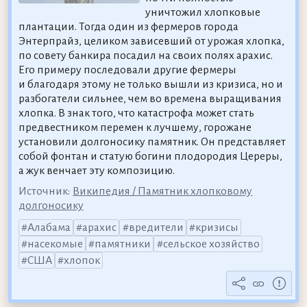
уничтожил хлопковые
плантации. Тогда один из фермеров города
Энтерпрайз, целиком зависевший от урожая хлопка,
по совету банкира посадил на своих полях арахис.
Его примеру последовали другие фермеры
и благодаря этому не только вышли из кризиса, но и
разбогатели сильнее, чем во времена выращивания
хлопка. В знак того, что катастрофа может стать
предвестником перемен к лучшему, горожане
установили долгоносику памятник. Он представляет
собой фонтан и статую богини плодородия Цереры,
а жук венчает эту композицию.
Источник:
Википедия / Памятник хлопковому
долгоносику
Алабама
арахис
вредители
кризисы
насекомые
памятники
сельское хозяйство
США
хлопок