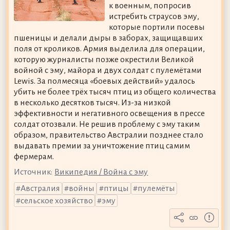
к военным, попросив
истребить страусов эму,
которые портили посевы
пшеницы и делали дыры в заборах, защищавших
поля от кроликов. Армия выделила для операции,
которую журналисты позже окрестили Великой
войной с эму, майора и двух солдат с пулемётами
Lewis. За полмесяца «боевых действий» удалось
убить не более трёх тысяч птиц из общего количества
в несколько десятков тысяч. Из-за низкой
эффективности и негативного освещения в прессе
солдат отозвали. Не решив проблему с эму таким
образом, правительство Австралии позднее стало
выдавать премии за уничтожение птиц самим
фермерам.
Источник:
Википедия / Война с эму
Австралия
войны
птицы
пулемёты
сельское хозяйство
эму