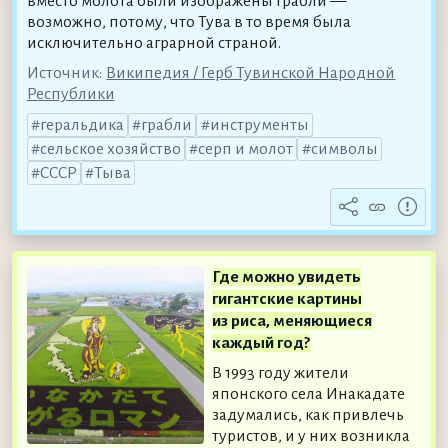
вместо молота были изображены грабли —
возможно, потому, что Тува в то время была
исключительно аграрной страной.
Источник:
Википедия / Герб Тувинской Народной
Республики
геральдика
грабли
инструменты
сельское хозяйство
серп и молот
символы
СССР
Тыва
Где можно увидеть
гигантские картины
из риса, меняющиеся
каждый год?
В 1993 году жители
японского села Инакадате
задумались, как привлечь
туристов, и у них возникла