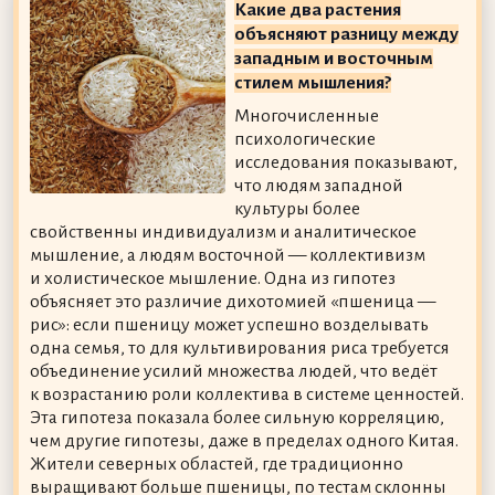
Какие два растения
объясняют разницу между
западным и восточным
стилем мышления?
Многочисленные
психологические
исследования показывают,
что людям западной
культуры более
свойственны индивидуализм и аналитическое
мышление, а людям восточной — коллективизм
и холистическое мышление. Одна из гипотез
объясняет это различие дихотомией «пшеница —
рис»: если пшеницу может успешно возделывать
одна семья, то для культивирования риса требуется
объединение усилий множества людей, что ведёт
к возрастанию роли коллектива в системе ценностей.
Эта гипотеза показала более сильную корреляцию,
чем другие гипотезы, даже в пределах одного Китая.
Жители северных областей, где традиционно
выращивают больше пшеницы, по тестам склонны