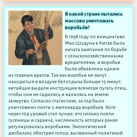
В какой стране пытались
массово уничтожать
воробьёв?
В 1958 году по инициативе
Мао Цзэдуна в Китае была
начата кампания по борьбе
с сельскохозяйственными
вредителями, и воробьи
были объявлены одним
из главных врагов. Так как воробьи не могут
находиться в воздухе без отдыха больше 15 минут,
китайцам выдали инструкции всячески пугать птиц,
чтобы они не садились и валились на землю
замертво. Согласно статистике, за год было
уничтожено почти 2 миллиарда воробьёв. Хотя
через год урожай стал лучше, его сильно поели
гусеницы и саранча, численность которых ранее
регулировалась воробьями. Экологический
дисбаланс обострил голод, вызванный политикой