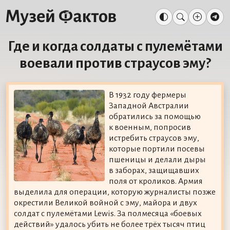
Где и когда солдаты с пулемётами
воевали против страусов эму?
В 1932 году фермеры
Западной Австралии
обратились за помощью
к военным, попросив
истребить страусов эму,
которые портили посевы
пшеницы и делали дыры
в заборах, защищавших
поля от кроликов. Армия
выделила для операции, которую журналисты позже
окрестили Великой войной с эму, майора и двух
солдат с пулемётами Lewis. За полмесяца «боевых
действий» удалось убить не более трёх тысяч птиц