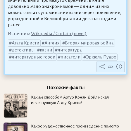
значительный промежуток времени, в книге
довольно мало анахронизмов — одним из них
можно считать упоминание казни через повешение,
упразднённой в Великобритании десятью годами
ранее.
Источник:
Wikipedia / Curtain (novel)
Агата Кристи
Англия
Вторая мировая война
детективы
казни
литература
литературные герои
писатели
Эркюль Пуаро
Похожие факты
Каким способом Артур Конан Дойл искал
исчезнувшую Агату Кристи?
Какое художественное произведение помогло