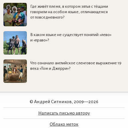
Где живёт племя, в котором зятья с тёщами
говорили на особом языке, отличающемся
от повседневного?
В каком языке не существует понятий «лево»
и «право»?
Что означало английское сленговое выражение 19
века «Том и Джерри»?
© Андрей Ситников, 2009—2026
Написать письмо автору
Облако меток