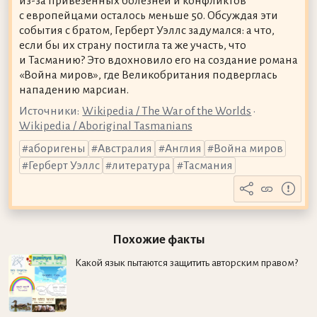
из-за привезённых болезней и конфликтов
с европейцами осталось меньше 50. Обсуждая эти
события с братом, Герберт Уэллс задумался: а что,
если бы их страну постигла та же участь, что
и Тасманию? Это вдохновило его на создание романа
«Война миров», где Великобритания подверглась
нападению марсиан.
Источники:
Wikipedia / The War of the Worlds
•
Wikipedia / Aboriginal Tasmanians
аборигены
Австралия
Англия
Война миров
Герберт Уэллс
литература
Тасмания
Похожие факты
Какой язык пытаются защитить авторским правом?