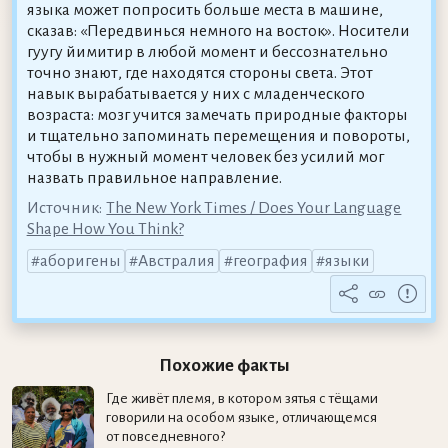
языка может попросить больше места в машине,
сказав: «Передвинься немного на восток». Носители
гуугу йимитир в любой момент и бессознательно
точно знают, где находятся стороны света. Этот
навык вырабатывается у них с младенческого
возраста: мозг учится замечать природные факторы
и тщательно запоминать перемещения и повороты,
чтобы в нужный момент человек без усилий мог
назвать правильное направление.
Источник:
The New York Times / Does Your Language
Shape How You Think?
аборигены
Австралия
география
языки
Похожие факты
Где живёт племя, в котором зятья с тёщами
говорили на особом языке, отличающемся
от повседневного?