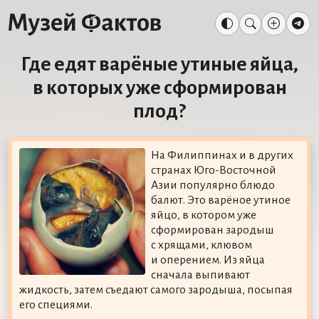
Где едят варёные утиные яйца,
в которых уже сформирован
плод?
На Филиппинах и в других
странах Юго-Восточной
Азии популярно блюдо
балют. Это варёное утиное
яйцо, в котором уже
сформирован зародыш
с хрящами, клювом
и оперением. Из яйца
сначала выпивают
жидкость, затем съедают самого зародыша, посыпая
его специями.