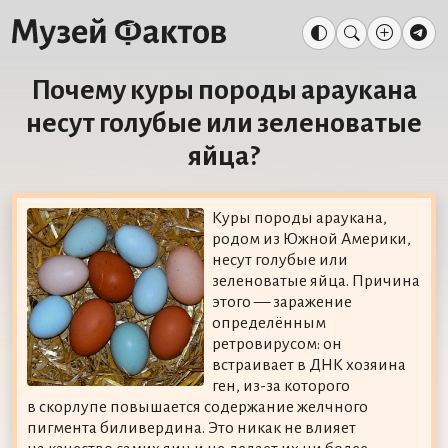
Почему куры породы араукана
несут голубые или зеленоватые
яйца?
Куры породы араукана,
родом из Южной Америки,
несут голубые или
зеленоватые яйца. Причина
этого — заражение
определённым
ретровирусом: он
встраивает в ДНК хозяина
ген, из-за которого
в скорлупе повышается содержание желчного
пигмента биливердина. Это никак не влияет