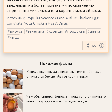
на качество самих яиц и не делает их ни более
вредными, ни более полезными по сравнению
с привычными белыми или коричневыми яйцами.
Источник:
Popular Science / Find A Blue Chicken Egg?
Congrats, Your Chicken Has A Virus
вирусы
генетика
курицы
продукты
цвета
яйца
Похожие факты
Какими вкусовыми и питательными свойствами
отличаются белые яйца от коричневых?
Чем объясняется феномен, когда внутри птичьего
яйца обнаруживается ещё одно яйцо?