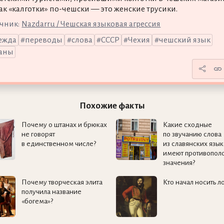
как «калготки» по-чешски — это женские трусики.
чник:
Nazdarru / Чешская языковая агрессия
ежда
переводы
слова
СССР
Чехия
чешский язык
аны
Похожие факты
Почему о штанах и брюках
Какие сходные
не говорят
по звучанию слова
в единственном числе?
из славянских язык
имеют противопол
значения?
Почему творческая элита
Кто начал носить л
получила название
«богема»?