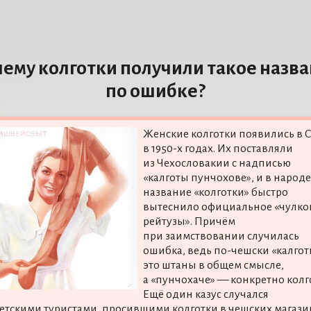
ему колготки получили такое назв
по ошибке?
Женские колготки появились в 
в 1950-х годах. Их поставляли
из Чехословакии с надписью
«калготы пунчохове», и в народе
название «колготки» быстро
вытеснило официальное «чулк
рейтузы». Причём
при заимствовании случилась
ошибка, ведь по-чешски «калго
это штаны в общем смысле,
а «пунчохаче» — конкретно колг
Ещё один казус случался
ветскими туристами, просившими колготки в чешских магази