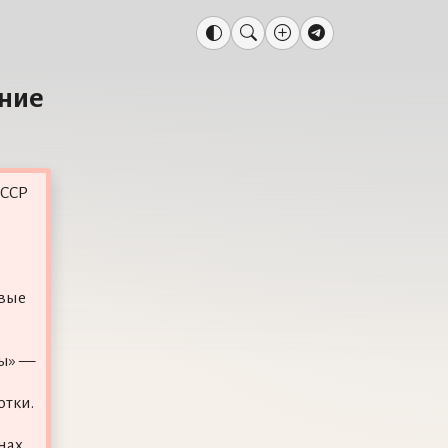
ание
СССР
овые
ты» —
отки.
нах,