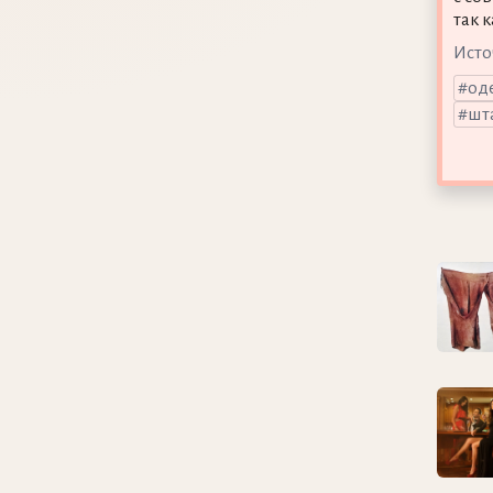
так 
Исто
од
шт