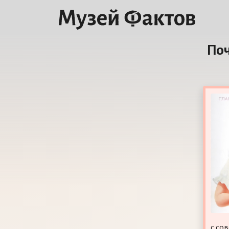
Поч
с со