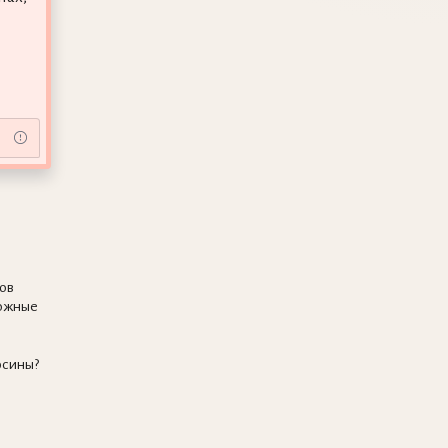
ов
ожные
осины?