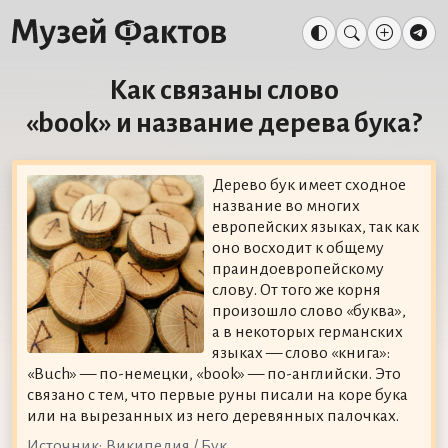
Как связаны слово
«book» и название дерева бука?
Дерево бук имеет сходное
название во многих
европейских языках, так как
оно восходит к общему
праиндоевропейскому
слову. От того же корня
произошло слово «буква»,
а в некоторых германских
языках — слово «книга»:
«Buch» — по-немецки, «book» — по-английски. Это
связано с тем, что первые руны писали на коре бука
или на вырезанных из него деревянных палочках.
Источник:
Википедия / Бук