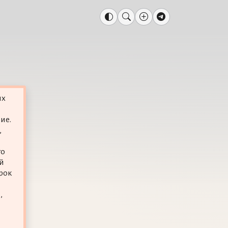
их
ие.
,
го
ой
грок
,