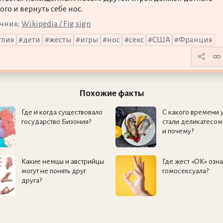
ого и вернуть себе нос.
чник:
Wikipedia / Fig sign
глия
дети
жесты
игры
нос
секс
США
Франция
Похожие факты
Где и когда существовало
С какого времени 
государство Бизония?
стали деликатесом
и почему?
Какие немцы и австрийцы
Где жест «ОК» озна
могут не понять друг
гомосексуала?
друга?