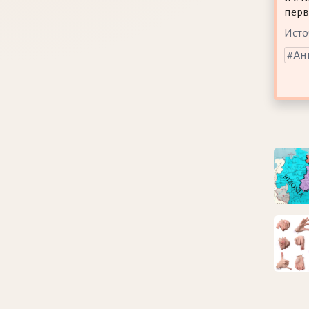
перв
Исто
Ан