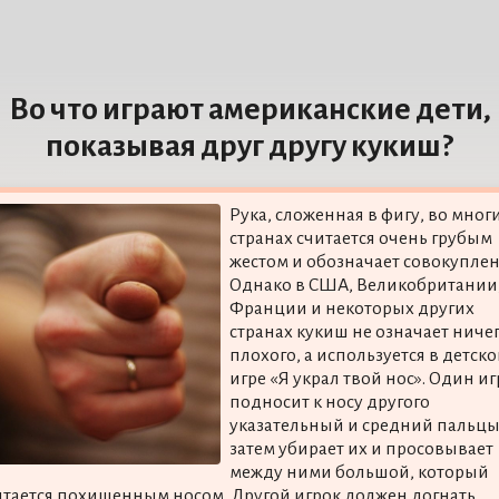
Во что играют американские дети,
показывая друг другу кукиш?
Рука, сложенная в фигу, во мног
странах считается очень грубым
жестом и обозначает совокуплен
Однако в США, Великобритании
Франции и некоторых других
странах кукиш не означает ниче
плохого, а используется в детск
игре «Я украл твой нос». Один и
подносит к носу другого
указательный и средний пальцы
затем убирает их и просовывает
между ними большой, который
итается похищенным носом. Другой игрок должен догнать