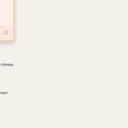
устрицы
чает