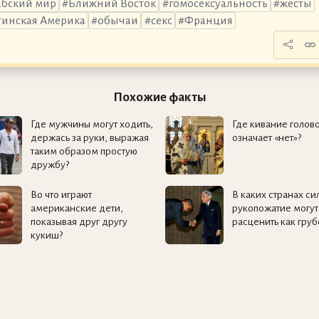
абский мир
Ближний Восток
гомосексуальность
жесты
тинская Америка
обычаи
секс
Франция
Похожие факты
Где мужчины могут ходить,
Где кивание голов
держась за руки, выражая
означает «нет»?
таким образом простую
дружбу?
Во что играют
В каких странах си
американские дети,
рукопожатие могут
показывая друг другу
расценить как груб
кукиш?