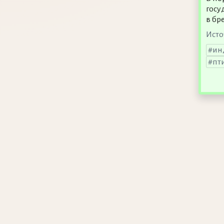
госу
в бр
Исто
ин
пт