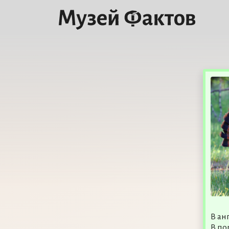
В ан
В по