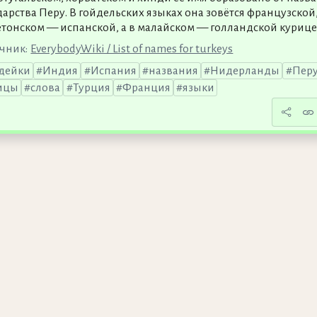
дарства Перу. В гойдельских языках она зовётся французской
етонском — испанской, а в малайском — голландской курице
чник:
EverybodyWiki / List of names for turkeys
дейки
Индия
Испания
названия
Нидерланды
Пер
ицы
слова
Турция
Франция
языки