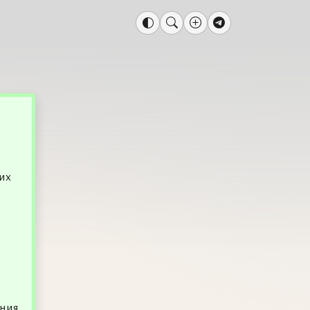
их
ания