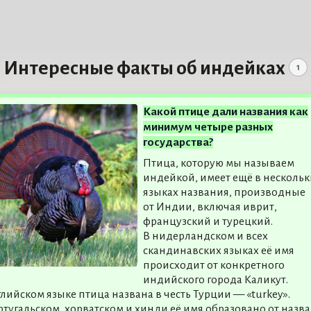
Интересные факты об индейках
1
Какой птице дали названия как
минимум четыре разных
государства?
Птица, которую мы называем
индейкой, имеет ещё в нескольк
языках названия, производные
от Индии, включая иврит,
французский и турецкий.
В нидерландском и всех
скандинавских языках её имя
происходит от конкретного
индийского города Каликут.
глийском языке птица названа в честь Турции — «turkey».
ртугальском, хорватском и хинди её имя образовано от назв