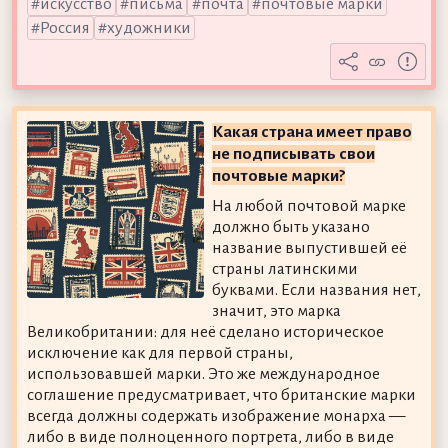
искусство
письма
почта
почтовые марки
Россия
художники
Какая страна имеет право
не подписывать свои
почтовые марки?
На любой почтовой марке
должно быть указано
название выпустившей её
страны латинскими
буквами. Если названия нет,
значит, это марка
Великобритании: для неё сделано историческое
исключение как для первой страны,
использовавшей марки. Это же международное
соглашение предусматривает, что британские марки
всегда должны содержать изображение монарха —
либо в виде полноценного портрета, либо в виде