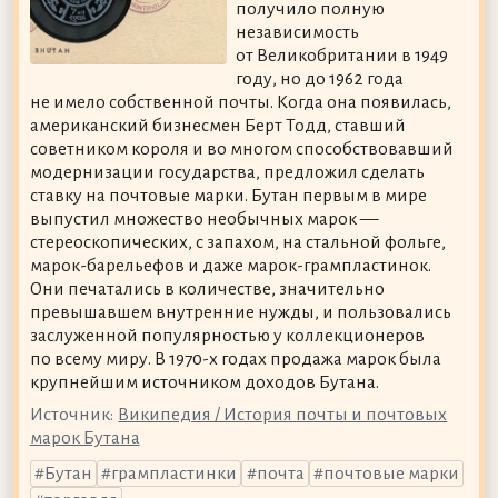
получило полную
независимость
от Великобритании в 1949
году, но до 1962 года
не имело собственной почты. Когда она появилась,
американский бизнесмен Берт Тодд, ставший
советником короля и во многом способствовавший
модернизации государства, предложил сделать
ставку на почтовые марки. Бутан первым в мире
выпустил множество необычных марок —
стереоскопических, с запахом, на стальной фольге,
марок-барельефов и даже марок-грампластинок.
Они печатались в количестве, значительно
превышавшем внутренние нужды, и пользовались
заслуженной популярностью у коллекционеров
по всему миру. В 1970-х годах продажа марок была
крупнейшим источником доходов Бутана.
Источник:
Википедия / История почты и почтовых
марок Бутана
Бутан
грампластинки
почта
почтовые марки