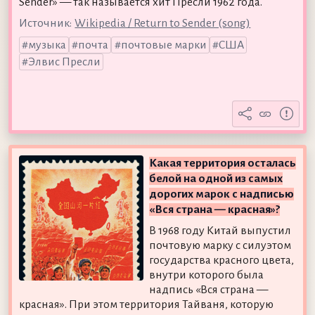
Sender» — так называется хит Пресли 1962 года.
Источник:
Wikipedia / Return to Sender (song)
музыка
почта
почтовые марки
США
Элвис Пресли
Какая территория осталась
белой на одной из самых
дорогих марок с надписью
«Вся страна — красная»?
В 1968 году Китай выпустил
почтовую марку с силуэтом
государства красного цвета,
внутри которого была
надпись «Вся страна —
красная». При этом территория Тайваня, которую