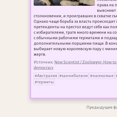
права на 
выясняют
столкновении, и проигравших в схватке съ
Однако чаще борьба за власть происходит 
претенденты на престол ведут себя как по
с избирателями, тратя много времени на 
с обычными рабочими термитами и подка
дополнительными порциями пищи. В конц
выбирает новую королевскую пару с мин
жертв.
Источник:
New Scientist / Zoologger: How to 
democracy
Австралия
каннибализм
насекомые
термиты
Предыдущие ф