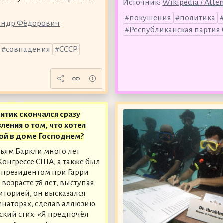
Источник:
Wikipedia / Atte
покушения
политика
сандр Фёдорович
•
Республиканская партия
совпадения
СССР
итик скончался сразу
вления о том, что хотел
гой в доме Господнем?
ьям Баркли много лет
 Конгрессе США, а также был
-президентом при Гарри
 возрасте 78 лет, выступая
иторией, он высказался
сенаторах, сделав аллюзию
ский стих: «Я предпочёл