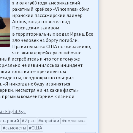
3 июля 1988 года американский
ракетный крейсер «Vincennes» сбил
иранский пассажирский лайнер
Airbus, когда тот летел над
Персидским заливом
в территориальных водах Ирана. Все
290 человек на борту погибли.
Правительство США позже заявило,
что экипаж крейсера ошибочно
ный истребитель и что тот к тому же
формально не извинилось за инцидент.
ший тогда вице-президентом
езиденты, неоднократно говорил
: «Я никогда не буду извиняться
рики, несмотря ни на какие факты».
ла прямым комментарием к данной
ir Flight 655
-старший
Иран
корабли
политика
ы
самолёты
США