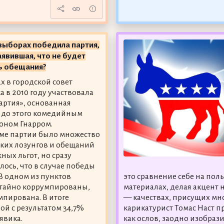
выборах победила партия,
аявившая, что не будет
ь обещания?
х в городской совет
а в 2010 году участвовала
артия», основанная
 до этого комедийным
оном Гнарром.
ме партии было множество
ких лозунгов и обещаний
ных льгот, но сразу
лось, что в случае победы
В одном из пунктов
это сравнение себе на пол
 тайно коррумпированы,
материалах, делая акцент 
мпирована. В итоге
— качествах, присущих мно
ой с результатом 34,7%
карикатурист Томас Наст 
явика.
как ослов, заодно изобраз