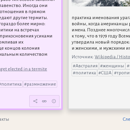
главенство. Иногда они
 отношения в прямом
едают другие термиты.
практика именования ураг
гораздо более мирно:
войны, когда американцы 
литики на встречах
имена. Позднее многочис
соприкосновения усиками
к тому, что в 1979 году Вс
рмливая их
утвердила новый порядок:
е концов колония
и женскими, и мужскими и
имальным количеством
Источник:
Wikipedia / Histo
Австралия
женщины
get elected in a termite
политика
США
тропи
политика
размножение
акты
Сл