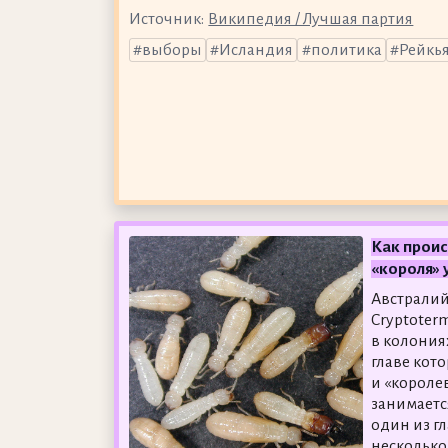
Источник:
Википедия / Лучшая партия
выборы
Исландия
политика
Рейкь
Как прои
«короля» 
Австралий
Cryptoter
в колония
главе кото
и «короле
занимаетс
один из г
несколько