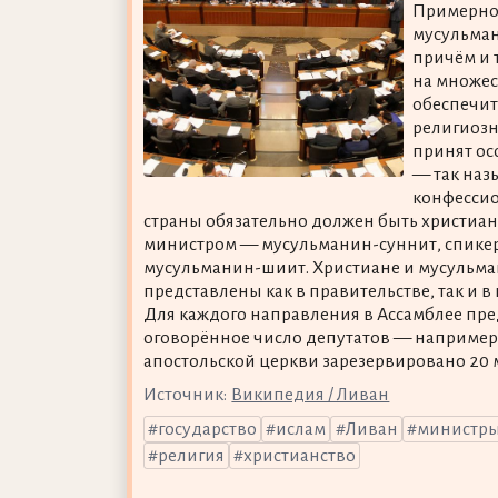
Примерно
мусульман
причём и т
на множес
обеспечит
религиозн
принят ос
— так на
конфесси
страны обязательно должен быть христиа
министром — мусульманин-суннит, спике
мусульманин-шиит. Христиане и мусульм
представлены как в правительстве, так и в
Для каждого направления в Ассамблее пре
оговорённое число депутатов — например
апостольской церкви зарезервировано 20 м
Источник:
Википедия / Ливан
государство
ислам
Ливан
министр
религия
христианство