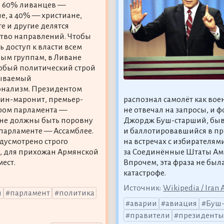
 60% ливанцев —
е, а 40% — христиане,
е и другие делятся
тво направлений. Чтобы
ь доступ к власти всем
ым группам, в Ливане
обый политический строй
зываемый
онализм. Президентом
нин-маронит, премьер-
распознал самолёт как воен
ром парламента —
не отвечал на запросы, и 
ане должны быть поровну
Джордж Буш-старший, быв
 парламенте — Ассамблее.
и баллотировавшийся в пр
дусмотрено строго
на встречах с избирателями
, для прихожан Армянской
за Соединённые Штаты Аме
ест.
Впрочем, эта фраза не бы
катастрофе.
Источник:
Wikipedia / Iran A
ы
парламент
политика
аварии
авиация
Буш
правители
президент