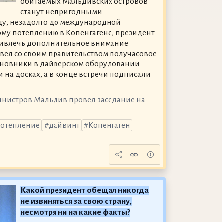
обитаемых Мальдивских островов
станут непригодными
оду, незадолго до международной
му потеплению в Копенгагене, президент
ивлечь дополнительное внимание
вёл со своим правительством получасовое
иновники в дайверском оборудовании
 на досках, а в конце встречи подписали
министров Мальдив провел заседание на
потепление
дайвинг
Копенгаген
Какой президент обещал никогда
не извиняться за свою страну,
несмотря ни на какие факты?