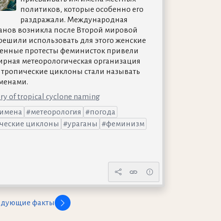
политиков, которые особенно его
раздражали. Международная
анов возникла после Второй мировой
решили использовать для этого женские
ленные протесты феминисток привели
емирная метеорологическая организация
 тропические циклоны стали называть
менами.
ry of tropical cyclone naming
имена
метеорология
погода
ческие циклоны
ураганы
феминизм
едующие факты