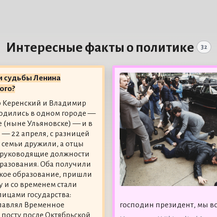
Интересные факты о политике
32
и судьбы Ленина
ого?
 Керенский и Владимир
одились в одном городе —
 (ныне Ульяновске) — и в
 — 22 апреля, с разницей
Их семьи дружили, а отцы
 руководящие должности
бразования. Оба получили
кое образование, пришли
у и со временем стали
ицами государства:
зглавлял Временное
господин президент, мы в
 посту после Октябрьской