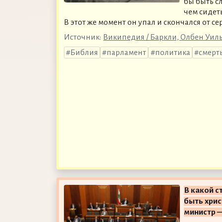
бы быть с
чем сидет
В этот же момент он упал и скончался от с
Источник:
Википедия / Баркли, Олбен Уил
Библия
парламент
политика
смерт
В какой с
быть хрис
министр 