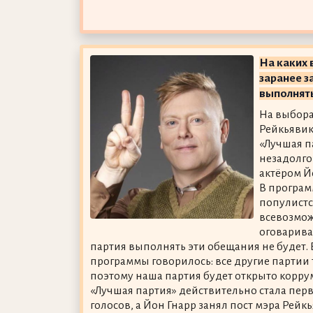
На каких 
заранее з
выполнят
На выбора
Рейкьявик
«Лучшая п
незадолго
актёром Й
В програм
популистс
всевозмож
оговарива
партия выполнять эти обещания не будет. 
программы говорилось: все другие партии
поэтому наша партия будет открыто корру
«Лучшая партия» действительно стала перв
голосов, а Йон Гнарр занял пост мэра Рейкь