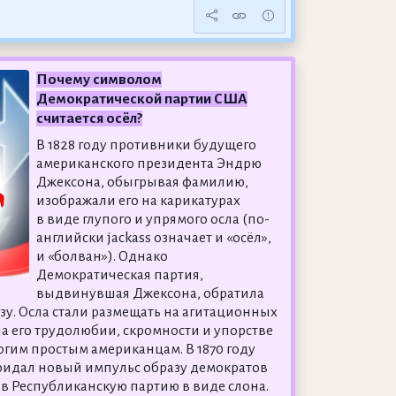
Почему символом
Демократической партии США
считается осёл?
В 1828 году противники будущего
американского президента Эндрю
Джексона, обыгрывая фамилию,
изображали его на карикатурах
в виде глупого и упрямого осла (по-
английски jackass означает и «осёл»,
и «болван»). Однако
Демократическая партия,
выдвинувшая Джексона, обратила
ьзу. Осла стали размещать на агитационных
на его трудолюбии, скромности и упорстве
гим простым американцам. В 1870 году
придал новый импульс образу демократов
ив Республиканскую партию в виде слона.