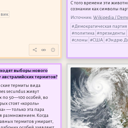
С того времени эти живот
сознании как символы пар
явик
Источник:
Wikipedia / Demo
Демократическая парти
политика
президенты
слоны
США
Эндрю Д
сходят выборы нового
у австралийских термитов?
ские термиты вида
mes secundus живут
х по 50—100 особей, во
рых стоят «король»
ва» — только эта пара
я размножением. Когда
лавных термитов умирает,
 рабочих особей заявляют