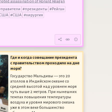
mpted assassination of Ronald Reagan
правители
президенты
Рейган
 США
США
хирургия
Где и когда совещание президента
с правительством проходило на дне
моря?
Государство Мальдивы — это 20
атоллов в Индийском океане со
средней высотой над уровнем моря
чуть выше 2 метров. При нынешних
темпах повышения температуры
воздуха и уровня мирового океана
уже в этом веке большинство