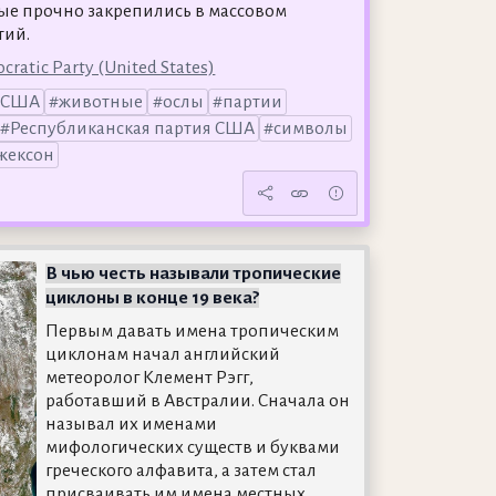
ные прочно закрепились в массовом
тий.
cratic Party (United States)
я США
животные
ослы
партии
Республиканская партия США
символы
жексон
В чью честь называли тропические
циклоны в конце 19 века?
Первым давать имена тропическим
циклонам начал английский
метеоролог Клемент Рэгг,
работавший в Австралии. Сначала он
называл их именами
мифологических существ и буквами
греческого алфавита, а затем стал
присваивать им имена местных