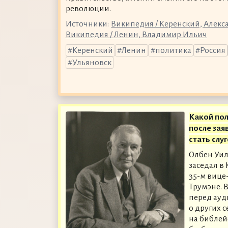
революции.
Источники:
Википедия / Керенский, Алек
Википедия / Ленин, Владимир Ильич
Керенский
Ленин
политика
Россия
Ульяновск
Какой пол
после зая
стать слу
Олбен Уил
заседал в
35-м вице
Трумэне. В
перед ауд
о других 
на библей