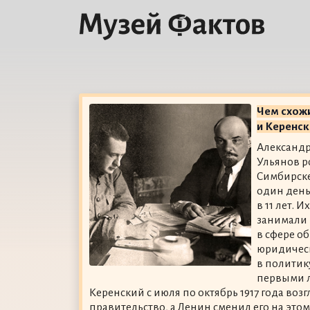
Чем схож
и Керенск
Александр
Ульянов р
Симбирске
один день
в 11 лет. 
занимали
в сфере о
юридичес
в политик
первыми л
Керенский с июля по октябрь 1917 года во
правительство, а Ленин сменил его на этом