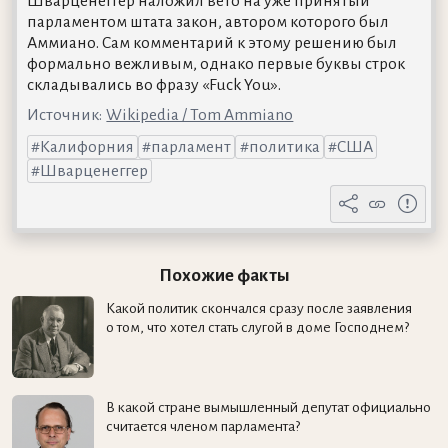
Шварценеггер наложил вето на уже принятый
парламентом штата закон, автором которого был
Аммиано. Сам комментарий к этому решению был
формально вежливым, однако первые буквы строк
складывались во фразу «Fuck You».
Источник:
Wikipedia / Tom Ammiano
Калифорния
парламент
политика
США
Шварценеггер
Похожие факты
Какой политик скончался сразу после заявления
о том, что хотел стать слугой в доме Господнем?
В какой стране вымышленный депутат официально
считается членом парламента?