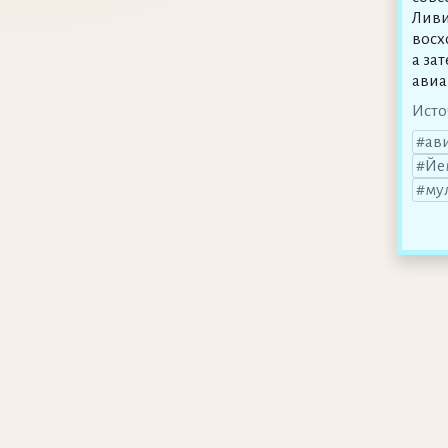
Ливи
восх
а за
авиа
Исто
ав
Йе
му