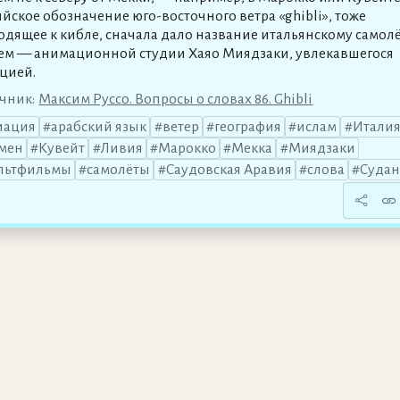
йское обозначение юго-восточного ветра «ghibli», тоже
одящее к кибле, сначала дало название итальянскому самолё
тем — анимационной студии Хаяо Миядзаки, увлекавшегося
цией.
чник:
Максим Руссо. Вопросы о словах 86. Ghibli
иация
арабский язык
ветер
география
ислам
Итали
мен
Кувейт
Ливия
Марокко
Мекка
Миядзаки
льтфильмы
самолёты
Саудовская Аравия
слова
Суда