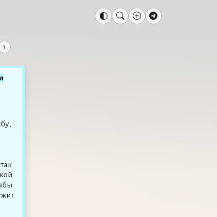
1
и
бу,
так
ской
рабы
ужит
.