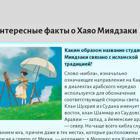
нтересные факты о Хаяо Миядзаки
Каким образом название студи
Миядзаки связано с исламской
традицией?
Слово «кибла», изначально
означающее направление на Каа
в диалектах арабского нередко
используется для обозначения
соответствующей стороны света.
Клан Шукрия из Судана именует 
восток, клан Шаммар из Саудов
Аравии — запад, а йеменские а
— север. Но чаще всего кибла сл
анием юга, причём даже в тех местах, которые расположены
ем не к северу от Мекки, — например, в Марокко или Кувейте