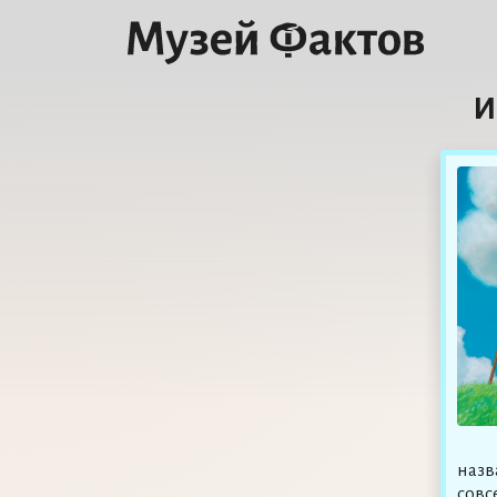
И
назв
совс