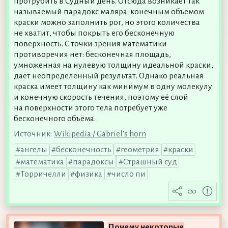
протрубить в Судный день. Отсюда возникает так
называемый парадокс маляра: конечным объёмом
краски можно заполнить рог, но этого количества
не хватит, чтобы покрыть его бесконечную
поверхность. С точки зрения математики
противоречия нет: бесконечная площадь,
умноженная на нулевую толщину идеальной краски,
даёт неопределённый результат. Однако реальная
краска имеет толщину как минимум в одну молекулу
и конечную скорость течения, поэтому её слой
на поверхности этого тела потребует уже
бесконечного объёма.
Источник:
Wikipedia / Gabriel's horn
ангелы
бесконечность
геометрия
краски
математика
парадоксы
Страшный суд
Торричелли
физика
число пи
Почему некоторые