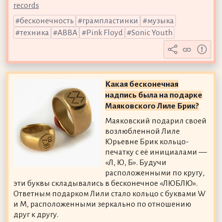
records
бесконечность
грампластинки
музыка
техника
ABBA
Pink Floyd
Sonic Youth
Какая бесконечная
надпись была на подарке
Маяковского Лиле Брик?
Маяковский подарил своей
возлюбленной Лиле
Юрьевне Брик кольцо-
печатку с её инициалами —
«Л, Ю, Б». Будучи
расположенными по кругу,
эти буквы складывались в бесконечное «ЛЮБЛЮ».
Ответным подарком Лили стало кольцо с буквами W
и М, расположенными зеркально по отношению
друг к другу.