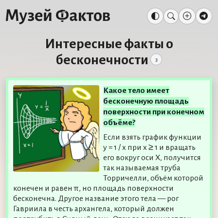
Интересные факты о
бесконечности
3
Какое тело имеет
бесконечную площадь
поверхности при конечном
объёме?
Если взять график функции
y = 1 / x при x ≥ 1 и вращать
его вокруг оси X, получится
так называемая труба
Торричелли, объём которой
конечен и равен π, но площадь поверхности
бесконечна. Другое название этого тела — рог
Гавриила в честь архангела, который должен