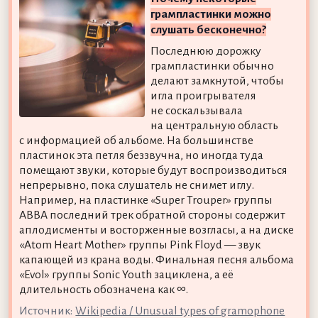
грампластинки можно
слушать бесконечно?
Последнюю дорожку
грампластинки обычно
делают замкнутой, чтобы
игла проигрывателя
не соскальзывала
на центральную область
с информацией об альбоме. На большинстве
пластинок эта петля беззвучна, но иногда туда
помещают звуки, которые будут воспроизводиться
непрерывно, пока слушатель не снимет иглу.
Например, на пластинке «Super Trouper» группы
ABBA последний трек обратной стороны содержит
аплодисменты и восторженные возгласы, а на диске
«Atom Heart Mother» группы Pink Floyd — звук
капающей из крана воды. Финальная песня альбома
«Evol» группы Sonic Youth зациклена, а её
длительность обозначена как ∞.
Источник:
Wikipedia / Unusual types of gramophone