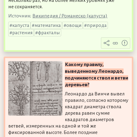
несколько раз, но на более мелких уровнях уже
не сохраняется.
Источник:
Википедия / Романеско (капуста)
капуста
математика
овощи
природа
растения
фракталы
Какому правилу,
выведенному Леонардо,
подчиняются ствол и ветви
деревьев?
Леонардо да Винчи вывел
правило, согласно которому
квадрат диаметра ствола
дерева равен сумме
квадратов диаметров
ветвей, измеренных на одной и той же
фиксированной высоте. Более поздние