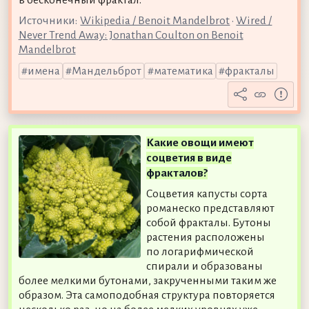
Источники:
Wikipedia / Benoit Mandelbrot
•
Wired /
Never Trend Away: Jonathan Coulton on Benoit
Mandelbrot
имена
Мандельброт
математика
фракталы
Какие овощи имеют
соцветия в виде
фракталов?
Соцветия капусты сорта
романеско представляют
собой фракталы. Бутоны
растения расположены
по логарифмической
спирали и образованы
более мелкими бутонами, закрученными таким же
образом. Эта самоподобная структура повторяется