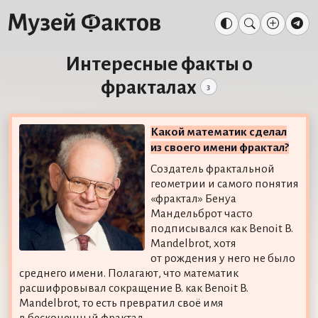
Интересные факты о
фракталах
3
Какой математик сделал
из своего имени фрактал?
Создатель фрактальной
геометрии и самого понятия
«фрактал» Бенуа
Мандельброт часто
подписывался как Benoit B.
Mandelbrot, хотя
от рождения у него не было
среднего имени. Полагают, что математик
расшифровывал сокращение B. как Benoit B.
Mandelbrot, то есть превратил своё имя
в бесконечный фрактал.