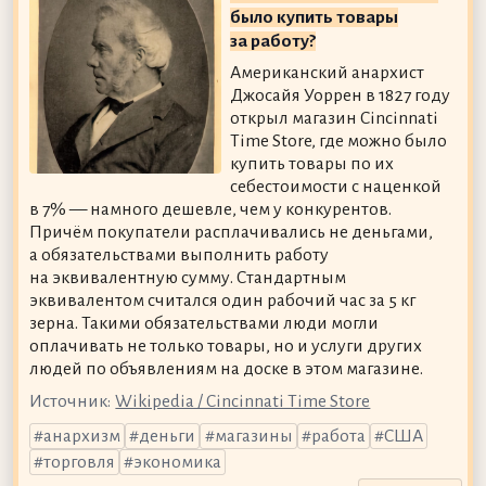
было купить товары
за работу?
Американский анархист
Джосайя Уоррен в 1827 году
открыл магазин Cincinnati
Time Store, где можно было
купить товары по их
себестоимости с наценкой
в 7% — намного дешевле, чем у конкурентов.
Причём покупатели расплачивались не деньгами,
а обязательствами выполнить работу
на эквивалентную сумму. Стандартным
эквивалентом считался один рабочий час за 5 кг
зерна. Такими обязательствами люди могли
оплачивать не только товары, но и услуги других
людей по объявлениям на доске в этом магазине.
Источник:
Wikipedia / Cincinnati Time Store
анархизм
деньги
магазины
работа
США
торговля
экономика