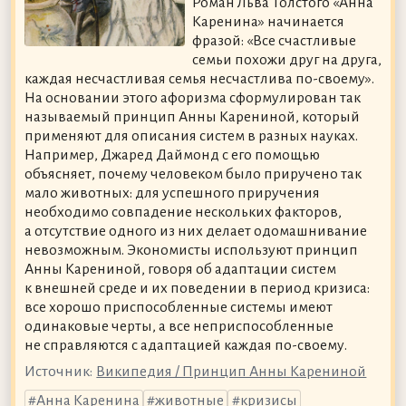
Роман Льва Толстого «Анна
Каренина» начинается
фразой: «Все счастливые
семьи похожи друг на друга,
каждая несчастливая семья несчастлива по-своему».
На основании этого афоризма сформулирован так
называемый принцип Анны Карениной, который
применяют для описания систем в разных науках.
Например, Джаред Даймонд с его помощью
объясняет, почему человеком было приручено так
мало животных: для успешного приручения
необходимо совпадение нескольких факторов,
а отсутствие одного из них делает одомашнивание
невозможным. Экономисты используют принцип
Анны Карениной, говоря об адаптации систем
к внешней среде и их поведении в период кризиса:
все хорошо приспособленные системы имеют
одинаковые черты, а все неприспособленные
не справляются с адаптацией каждая по-своему.
Источник:
Википедия / Принцип Анны Карениной
Анна Каренина
животные
кризисы