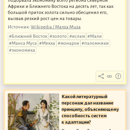
подорвала экономику всего региона Северной
Африки и Ближнего Востока на десять лет, так как
большой приток золота сильно обесценил его,
вызвав резкий рост цен на товары.
Источник:
Wikipedia / Mansa Musa
Ближний Восток
золото
ислам
Мали
Манса Муса
Мекка
монархи
паломники
экономика
Какой литературный
персонаж дал название
принципу, объясняющему
способность систем
к адаптации?