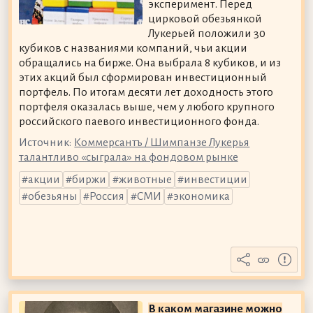
эксперимент. Перед
цирковой обезьянкой
Лукерьей положили 30
кубиков с названиями компаний, чьи акции
обращались на бирже. Она выбрала 8 кубиков, и из
этих акций был сформирован инвестиционный
портфель. По итогам десяти лет доходность этого
портфеля оказалась выше, чем у любого крупного
российского паевого инвестиционного фонда.
Источник:
Коммерсантъ / Шимпанзе Лукерья
талантливо «сыграла» на фондовом рынке
акции
биржи
животные
инвестиции
обезьяны
Россия
СМИ
экономика
В каком магазине можно