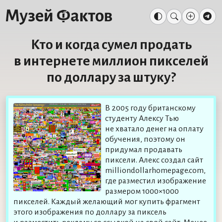
Кто и когда сумел продать
в интернете миллион пикселей
по доллару за штуку?
В 2005 году британскому
студенту Алексу Тью
не хватало денег на оплату
обучения, поэтому он
придумал продавать
пиксели. Алекс создал сайт
milliondollarhomepage.com,
где разместил изображение
размером 1000×1000
пикселей. Каждый желающий мог купить фрагмент
этого изображения по доллару за пиксель