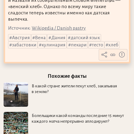
и назвали их собирательным словом wienerbrød —
«венский хлеб». Однако по всему миру такие
сладости теперь известны именно как датская
выпечка.
Источник:
Wikipedia / Danish pastry
Австрия
Вена
Дания
датский язык
забастовки
кулинария
пекари
тесто
хлеб
Похожие факты
В какой стране жители пекут хлеб, закапывая
в землю?
Болельщики какой команды последние 15 минут
каждого матча непрерывно аплодируют?