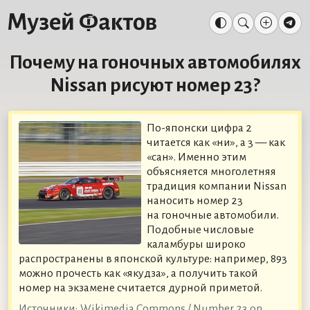
Почему на гоночных автомобилях
Nissan рисуют номер 23?
По-японски цифра 2
читается как «ни», а 3 — как
«сан». Именно этим
объясняется многолетняя
традиция компании Nissan
наносить номер 23
на гоночные автомобили.
Подобные числовые
каламбуры широко
распространены в японской культуре: например, 893
можно прочесть как «якудза», а получить такой
номер на экзамене считается дурной приметой.
Источники:
Wikimedia Commons / Number 23 on