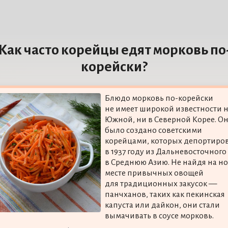
Как часто корейцы едят морковь по
корейски?
Блюдо морковь по-корейски
не имеет широкой известности н
Южной, ни в Северной Корее. О
было создано советскими
корейцами, которых депортиро
в 1937 году из Дальневосточного
в Среднюю Азию. Не найдя на н
месте привычных овощей
для традиционных закусок —
панчханов, таких как пекинская
капуста или дайкон, они стали
вымачивать в соусе морковь.