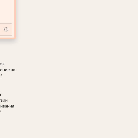
ты
шение во
?
й
твии
щивания
?