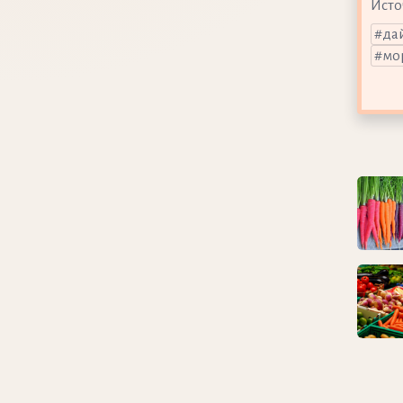
Исто
да
мо