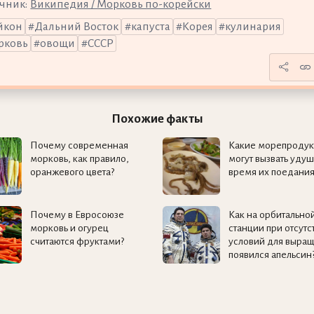
чник:
Википедия / Морковь по-корейски
йкон
Дальний Восток
капуста
Корея
кулинария
рковь
овощи
СССР
Похожие факты
Почему современная
Какие морепродук
морковь, как правило,
могут вызвать уду
оранжевого цвета?
время их поедания
Почему в Евросоюзе
Как на орбитально
морковь и огурец
станции при отсутс
считаются фруктами?
условий для выра
появился апельсин