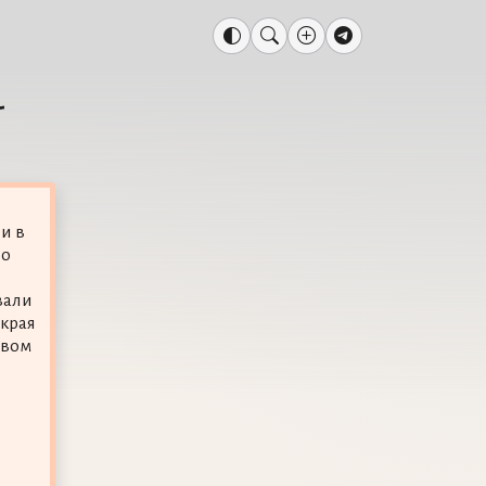
-
и в
но
вали
 края
овом