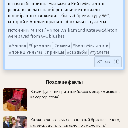
на свадьбе принца Уильяма и Кейт Миддлтон
решили сделать наоборот: иначе инициалы
новобрачных сложились бы в аббревиатуру WC,
которой в Англии принято обозначать туалеты.
Источник:
Mirror / Prince William and Kate Middleton
were saved from WC blushes
Англия
брендинг
имена
Кейт Миддлтон
принц Уильям
принцы
свадьбы
туалеты
Похожие факты
Какие функции при английском монархе исполнял
камергер стула?
Какая пара заключила повторный брак после того,
как муж сделал операцию по смене пола?