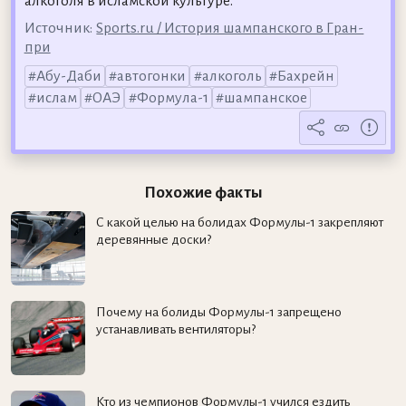
алкоголя в исламской культуре.
Источник:
Sports.ru / История шампанского в Гран-
при
Абу-Даби
автогонки
алкоголь
Бахрейн
ислам
ОАЭ
Формула-1
шампанское
Похожие факты
С какой целью на болидах Формулы-1 закрепляют
деревянные доски?
Почему на болиды Формулы-1 запрещено
устанавливать вентиляторы?
Кто из чемпионов Формулы-1 учился ездить