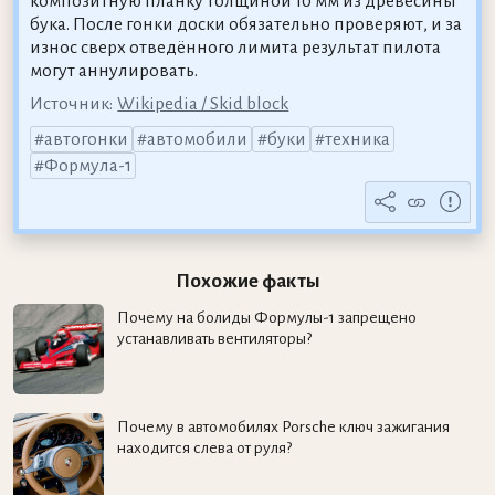
композитную планку толщиной 10 мм из древесины
бука. После гонки доски обязательно проверяют, и за
износ сверх отведённого лимита результат пилота
могут аннулировать.
Источник:
Wikipedia / Skid block
автогонки
автомобили
буки
техника
Формула-1
Похожие факты
Почему на болиды Формулы-1 запрещено
устанавливать вентиляторы?
Почему в автомобилях Porsche ключ зажигания
находится слева от руля?