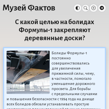
С какой целью на болидах
Формулы-1 закрепляют
деревянные доски?
Болиды Формулы-1
постоянно
совершенствовались
для увеличения
прижимной силы, чему,
в частности, помогало
уменьшение дорожного
просвета. Для борьбы
с предельными случаями
и повышения безопасности с 1994 года на днище
всех болидов обязали устанавливать простую