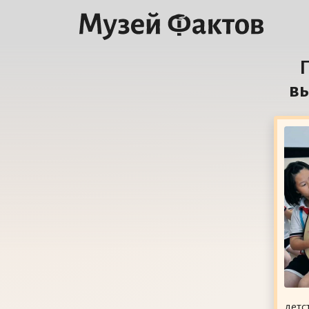
П
вы
детс