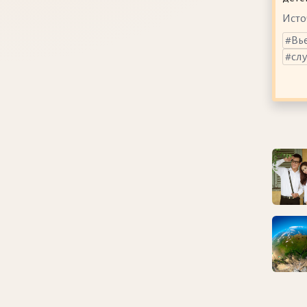
Исто
Вь
сл