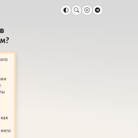
в
ом?
ого
дин
е
ты
 как
ннего