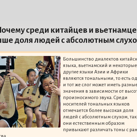
очему среди китайцев и вьетнамце
ше доля людей с абсолютным слух
Большинство диалектов китайск
языка, вьетнамский и некоторые
другие языки Азии и Африки
являются тональными, то есть о
и тот же слог может иметь разны
значения в зависимости от высо
произносимого звука. Среди
носителей тональных языков
отмечается более высокая доля
людей с абсолютным слухом, так
они естественным образом
привыкают различать тоны с ра
тва.