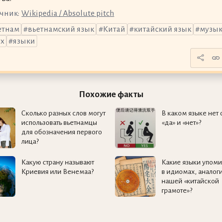
чник:
Wikipedia / Absolute pitch
етнам
вьетнамский язык
Китай
китайский язык
музы
ух
языки
Похожие факты
Сколько разных слов могут
В каком языке нет 
использовать вьетнамцы
«да» и «нет»?
для обозначения первого
лица?
Какую страну называют
Какие языки упом
Криевия или Венемаа?
в идиомах, аналог
нашей «китайской
грамоте»?