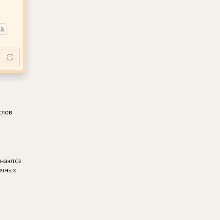
ка
слов
инаются
ичных