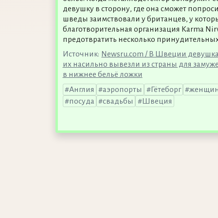
девушку в сторону, где она сможет попрос
шведы заимствовали у британцев, у котор
благотворительная организация Karma Nir
предотвратить несколько принудительных
Источник:
Newsru.com / В Швеции девушкам
их насильно вывезли из страны для замуж
в нижнее бельё ложки
Англия
аэропорты
Гётеборг
женщи
посуда
свадьбы
Швеция