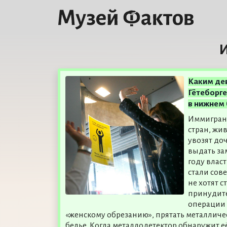
И
Каким де
Гётеборге
в нижнем 
Иммигран
стран, жи
увозят до
выдать зам
году влас
стали сов
не хотят с
принудите
операции 
«женскому обрезанию», прятать металличе
белье. Когда металлодетектор обнаружит е