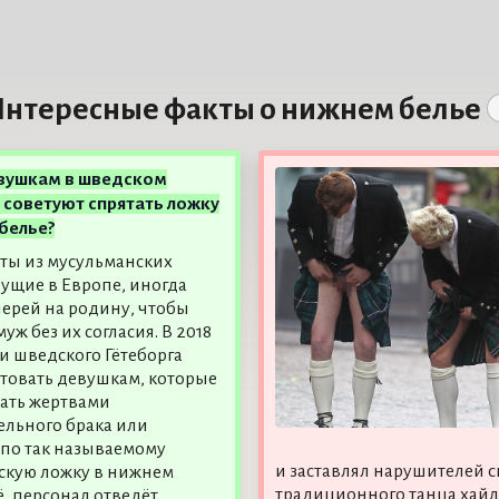
нтересные факты о нижнем белье
вушкам в шведском
 советуют спрятать ложку
белье?
ты из мусульманских
вущие в Европе, иногда
черей на родину, чтобы
уж без их согласия. В 2018
ти шведского Гётеборга
етовать девушкам, которые
тать жертвами
льного брака или
по так называемому
и заставлял нарушителей с
скую ложку в нижнем
традиционного танца хайл
ё, персонал отведёт