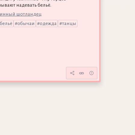
зывают надевать бельё.
тинный шотландец
бельё
обычаи
одежда
танцы