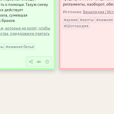
регламенты, наоборот, обя
ить о помощи. Такую схему
ых действует
Источник:
Википедия / Ис
vana, сумевшая
армия
килты
нижнее 
 браков.
Шотландия
, которые не хотят, чтобы
ества, предложили прятать
ны
нижнее бельё