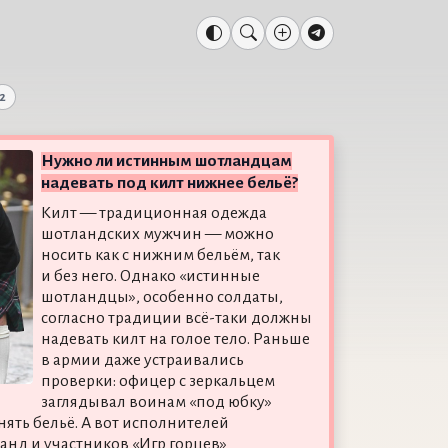
2
Нужно ли истинным шотландцам
надевать под килт нижнее бельё?
Килт — традиционная одежда
шотландских мужчин — можно
носить как с нижним бельём, так
и без него. Однако «истинные
шотландцы», особенно солдаты,
согласно традиции всё-таки должны
надевать килт на голое тело. Раньше
в армии даже устраивались
проверки: офицер с зеркальцем
заглядывал воинам «под юбку»
нять бельё. А вот исполнителей
анд и участников «Игр горцев»