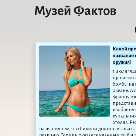
Какой пр
название 
оружия?
1 июля 19
провели п
бомбы на 
океане. А 
французск
представи
изобрете
купальник
атолла. Р
названия тем, что бикини должно вызвать
реакцию. Термин оказался удачным ещё и п