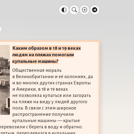
Каким образом в 18 и 19 веках
людям на пляжах помогали
купальные машины?
Общественная мораль
в Великобритании и её колониях, да
и во многих других странах Европы
и Америки, в 18 и 19 веках
не позволяла купаться или загорать
на пляже на виду у людей другого
пола. В связи с этим широкое
распространение получили
купальные машины — крытые
еревозили с берега в воду и обратно.
одетым, переодевался в купальник