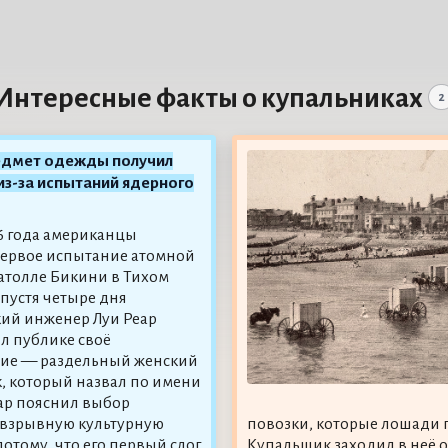
Интересные факты о купальниках
2
едмет одежды получил
из-за испытаний ядерного
46 года американцы
ервое испытание атомной
атолле Бикини в Тихом
спустя четыре дня
ий инженер Луи Реар
л публике своё
ние — раздельный женский
, который назвал по имени
еар пояснил выбор
 взрывную культурную
повозки, которые лошади п
отому, что его первый слог
Купальщик заходил в неё 