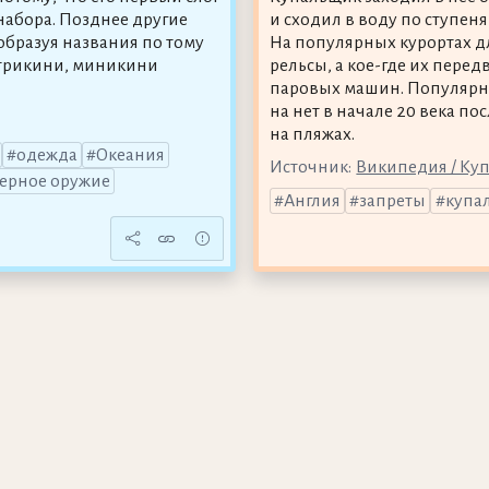
набора. Позднее другие
и сходил в воду по ступеням
бразуя названия по тому
На популярных курортах д
 трикини, миникини
рельсы, а кое-где их пере
паровых машин. Популярн
на нет в начале 20 века п
на пляжах.
одежда
Океания
Источник:
Википедия / Ку
ерное оружие
Англия
запреты
купа