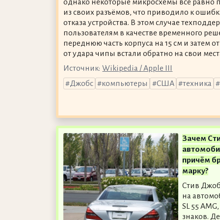
однако некоторые микросхемы всё равно 
из своих разъёмов, что приводило к ошибк
отказа устройства. В этом случае техподд
пользователям в качестве временного ре
переднюю часть корпуса на 15 см и затем о
от удара чипы встали обратно на свои мест
Источник:
Wikipedia / Apple III
Джобс
компьютеры
США
техника
Зачем Ст
автомоби
причём бр
марку?
Стив Джоб
на автомо
SL 55 AMG
знаков. Де