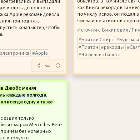
объектов, в том числе Свят
перегревались и выпадали
как Книга рекордов Гинне
ам вплоть до полного
по числу исков, он подал в
ержка Apple рекомендовала
числа и негативной оценке
шения приподнять
тпустить компьютер, чтобы
Источник:
Википедия / Ри
а.
Бритни Спирс
Буш-мл
Платон
рекорды
Свят
электроника
Apple
Эйфелева башня
ив Джобс менял
ль каждые полгода,
ал всегда одну и ту же
с ездил только
билях марки Mercedes-Benz
, причём без номерных
ло в том, что