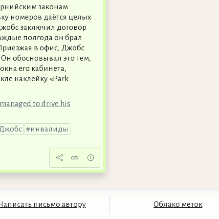
орнийским законам
вку номеров даётся целых
Джобс заключил договор
аждые полгода он брал
 Приезжая в офис, Джобс
 Он обосновывал это тем,
окна его кабинета,
кле наклейку «Park
s managed to drive his
Джобс
инвалиды
Написать письмо автору
Облако меток