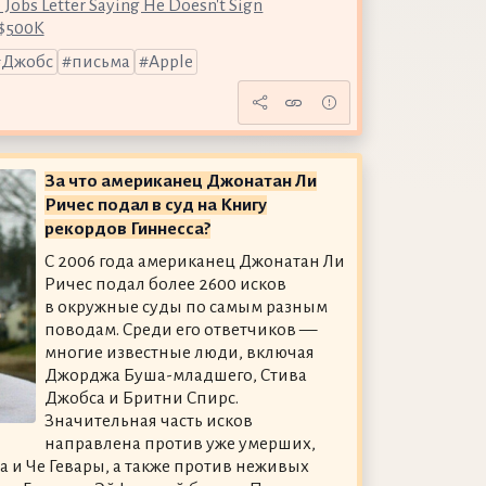
Jobs Letter Saying He Doesn't Sign
 $500K
Джобс
письма
Apple
За что американец Джонатан Ли
Ричес подал в суд на Книгу
рекордов Гиннесса?
С 2006 года американец Джонатан Ли
Ричес подал более 2600 исков
в окружные суды по самым разным
поводам. Среди его ответчиков —
многие известные люди, включая
Джорджа Буша-младшего, Стива
Джобса и Бритни Спирс.
Значительная часть исков
направлена против уже умерших,
а и Че Гевары, а также против неживых