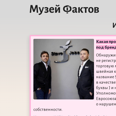
И
Какая пр
под бренд
Обнаружив
не регист
торговую 
швейная 
название S
в качеств
буквы J и
Уполномо
Евросоюза
о нарушен
собственности.