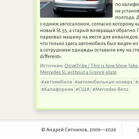
по калиф
на устано
полгода. 
с одним автосалоном, согласно которому к
новый SL 55, а старый возвращал обратно.
парковал машину на месте для инвалидов.
что только здесь автомобиль был виден из 
а сотрудники однажды оставили ему на сте
different».
Источник:
DriveTribe / This is how Steve Job
Mercedes SL without a licence plate
автомобили
автомобильные номера
Калифорния
США
Mercedes-Benz
© Андрей Ситников, 2009—2026