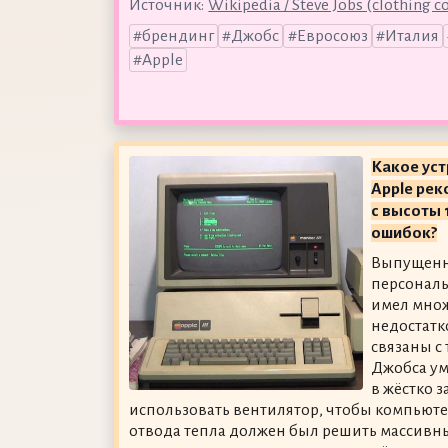
Источник:
Wikipedia / Steve Jobs (clothing 
брендинг
Джобс
Евросоюз
Италия
Apple
Какое ус
Apple ре
с высоты 
ошибок?
Выпущенны
персональ
имел множ
недостатк
связаны с
Джобса ум
в жёстко 
использовать вентилятор, чтобы компьюте
отвода тепла должен был решить массив