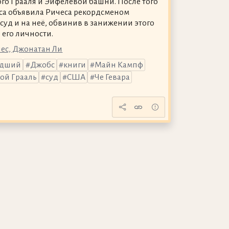
ого Грааля и Эйфелевой башни. После того
сса объявила Ричеса рекордсменом
 суд и на неё, обвинив в занижении этого
 его личности.
чес, Джонатан Ли
адший
Джобс
книги
Майн Кампф
ой Грааль
суд
США
Че Гевара