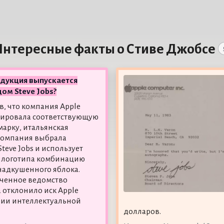
нтересные факты о Стиве Джобсе
одукция выпускается
ом Steve Jobs?
, что компания Apple
рировала соответствующую
марку, итальянская
компания выбрала
teve Jobs и использует
е логотипа комбинацию
 надкушенного яблока.
ченное ведомство
 отклонило иск Apple
ии интеллектуальной
долларов.