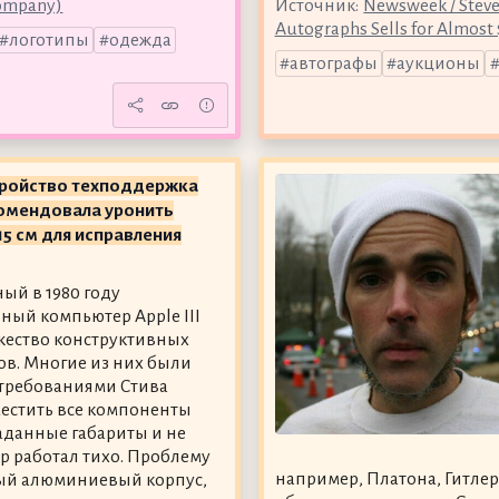
company)
Источник:
Newsweek / Steve 
Autographs Sells for Almost
логотипы
одежда
автографы
аукционы
тройство техподдержка
комендовала уронить
15 см для исправления
й в 1980 году
ный компьютер Apple III
ество конструктивных
ов. Многие из них были
 требованиями Стива
естить все компоненты
заданные габариты и не
р работал тихо. Проблему
например, Платона, Гитлер
ный алюминиевый корпус,