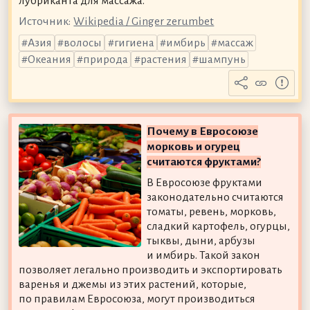
лубриканта для массажа.
Источник:
Wikipedia / Ginger zerumbet
Азия
волосы
гигиена
имбирь
массаж
Океания
природа
растения
шампунь
Почему в Евросоюзе
морковь и огурец
считаются фруктами?
В Евросоюзе фруктами
законодательно считаются
томаты, ревень, морковь,
сладкий картофель, огурцы,
тыквы, дыни, арбузы
и имбирь. Такой закон
позволяет легально производить и экспортировать
варенья и джемы из этих растений, которые,
по правилам Евросоюза, могут производиться