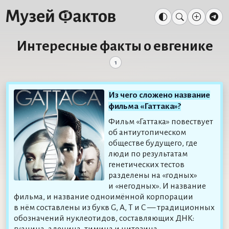
Интересные факты о евгенике
1
Из чего сложено название
фильма «Гаттака»?
Фильм «Гаттака» повествует
об антиутопическом
обществе будущего, где
люди по результатам
генетических тестов
разделены на «годных»
и «негодных». И название
фильма, и название одноимённой корпорации
в нём составлены из букв G, A, T и C — традиционных
обозначений нуклеотидов, составляющих ДНК:
гуанина, аденина, тимина и цитозина.