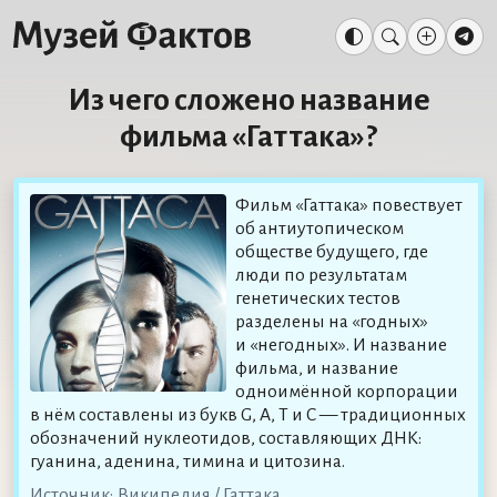
Из чего сложено название
фильма «Гаттака»?
Фильм «Гаттака» повествует
об антиутопическом
обществе будущего, где
люди по результатам
генетических тестов
разделены на «годных»
и «негодных». И название
фильма, и название
одноимённой корпорации
в нём составлены из букв G, A, T и C — традиционных
обозначений нуклеотидов, составляющих ДНК:
гуанина, аденина, тимина и цитозина.
Источник:
Википедия / Гаттака