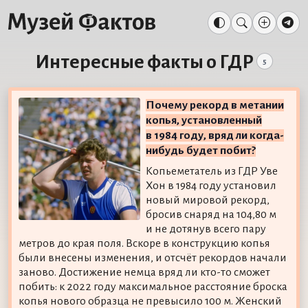
Интересные факты о ГДР
5
Почему рекорд в метании
копья, установленный
в 1984 году, вряд ли когда-
нибудь будет побит?
Копьеметатель из ГДР Уве
Хон в 1984 году установил
новый мировой рекорд,
бросив снаряд на 104,80 м
и не дотянув всего пару
метров до края поля. Вскоре в конструкцию копья
были внесены изменения, и отсчёт рекордов начали
заново. Достижение немца вряд ли кто-то сможет
побить: к 2022 году максимальное расстояние броска
копья нового образца не превысило 100 м. Женский