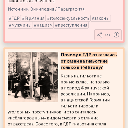
закона была отменена.
Источник:
Википедия / Параграф 175
ГДР
Германия
гомосексуальность
законы
мужчины
нацизм
преступления
Почему в ГДР отказались
от казни на гильотине
только в 1966 году?
Казнь на гильотине
применялась не только
в период Французской
революции. Например,
в нацистской Германии
гильотинировали
уголовных преступников, и это считалось
«неблагородным» видом смерти в отличие
от расстрела. Более того, в ГДР гильотина стала