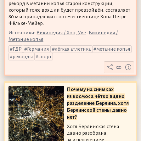
рекорд в метании копья старой конструкции,
который тоже вряд ли будет превзойдён, составляет
80 м и принадлежит соотечественнице Хона Петре
Фёльке-Мейер.
Источники:
Википедия / Хон, Уве
•
Википедия /
Метание копья
ГДР
Германия
лёгкая атлетика
метание копья
рекорды
спорт
Почему на снимках
из космоса чётко видно
разделение Берлина, хотя
Берлинской стены давно
нет?
Хотя Берлинская стена
давно разобрана,
за исключением