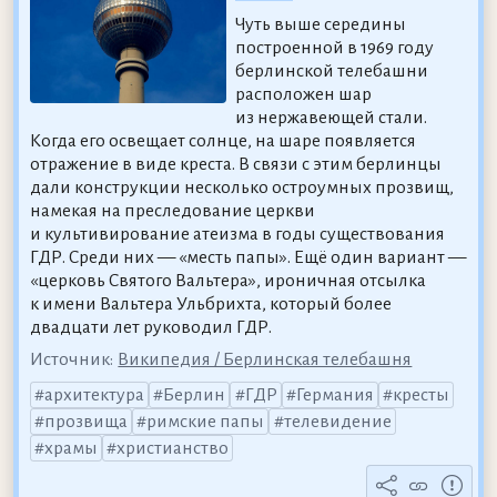
Чуть выше середины
построенной в 1969 году
берлинской телебашни
расположен шар
из нержавеющей стали.
Когда его освещает солнце, на шаре появляется
отражение в виде креста. В связи с этим берлинцы
дали конструкции несколько остроумных прозвищ,
намекая на преследование церкви
и культивирование атеизма в годы существования
ГДР. Среди них — «месть папы». Ещё один вариант —
«церковь Святого Вальтера», ироничная отсылка
к имени Вальтера Ульбрихта, который более
двадцати лет руководил ГДР.
Источник:
Википедия / Берлинская телебашня
архитектура
Берлин
ГДР
Германия
кресты
прозвища
римские папы
телевидение
храмы
христианство