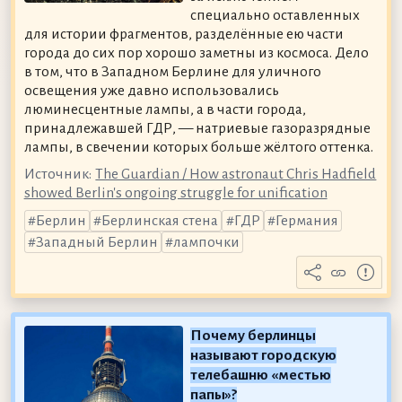
специально оставленных
для истории фрагментов, разделённые ею части
города до сих пор хорошо заметны из космоса. Дело
в том, что в Западном Берлине для уличного
освещения уже давно использовались
люминесцентные лампы, а в части города,
принадлежавшей ГДР, — натриевые газоразрядные
лампы, в свечении которых больше жёлтого оттенка.
Источник:
The Guardian / How astronaut Chris Hadfield
showed Berlin's ongoing struggle for unification
Берлин
Берлинская стена
ГДР
Германия
Западный Берлин
лампочки
Почему берлинцы
называют городскую
телебашню «местью
папы»?