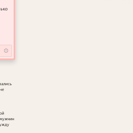
лько
зались
ине
ой
 мужчин
нужду