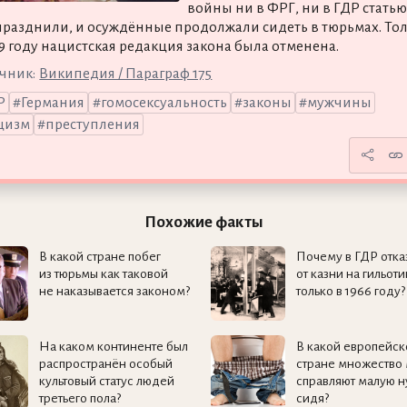
войны ни в ФРГ, ни в ГДР статью
празднили, и осуждённые продолжали сидеть в тюрьмах. То
69 году нацистская редакция закона была отменена.
чник:
Википедия / Параграф 175
Р
Германия
гомосексуальность
законы
мужчины
цизм
преступления
Похожие факты
В какой стране побег
Почему в ГДР отка
из тюрьмы как таковой
от казни на гильот
не наказывается законом?
только в 1966 году?
На каком континенте был
В какой европейск
распространён особый
стране множество
культовый статус людей
справляют малую 
третьего пола?
сидя?