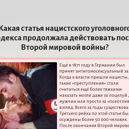
Какая статья нацистского уголовног
декса продолжала действовать по
Второй мировой войны?
Ещё в 1871 году в Германии был
принят антигомосексуальный за
Когда к власти пришли нацисты,
такие «преступления» стали
считаться ещё более тяжкими:
наказать могли даже за поцелуй
мужчин или просто за «похотли
взгляд. Всего за годы существов
Третьего рейха по этой статье б
осуждены более 50 000 человек.
После окончания Второй миров