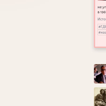
не у
в 19
Исто
ГД
на