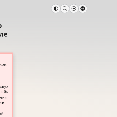
о
сле
кон.
 двух
вый»
ания
ыли
ой