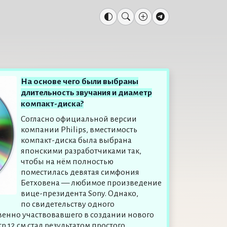
На основе чего были выбраны
длительность звучания и диаметр
компакт-диска?
Согласно официальной версии
компании Philips, вместимость
компакт-диска была выбрана
японскими разработчиками так,
чтобы на нём полностью
поместилась девятая симфония
Бетховена — любимое произведение
вице-президента Sony. Однако,
по свидетельству одного
венно участвовавшего в создании нового
 12 см стал результатом простого