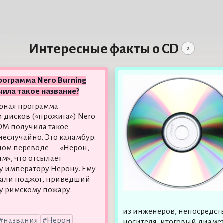
Интересные факты о CD
2
рограмма Nero Burning
ила такое название?
рная программа
и дисков («прожига») Nero
OM получила такое
неслучайно. Это каламбур:
ном переводе — «Нерон,
м», что отсылает
у императору Нерону. Ему
али поджог, приведший
у римскому пожару.
из инженеров, непосредст
названия
Нерон
носителя, итоговый диаметр