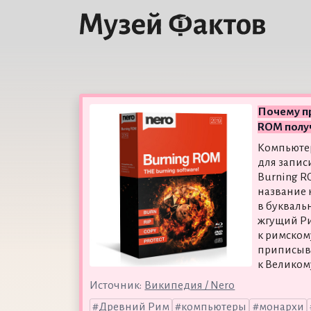
Почему п
ROM получ
Компьюте
для запис
Burning R
название 
в букваль
жгущий Ри
к римском
приписыв
к Великом
Источник:
Википедия / Nero
Древний Рим
компьютеры
монархи