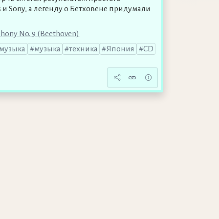
 и Sony, а легенду о Бетховене придумали
hony No. 9 (Beethoven)
 музыка
музыка
техника
Япония
CD