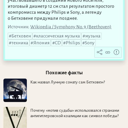
участвовавшего в создании нового носителя,
итоговый диаметр 12 см стал результатом простого
компромисса между Philips и Sony, а легенду
о Бетховене придумали позднее.
Источник:
Wikipedia / Symphony No. 9 (Beethoven)
Бетховен
классическая музыка
музыка
техника
Япония
CD
Philips
Sony
Похожие факты
Как назвал Лунную сонату сам Бетховен?
Почему «мотив судьбы» использовался странами
антигитлеровской коалиции как символ победы?