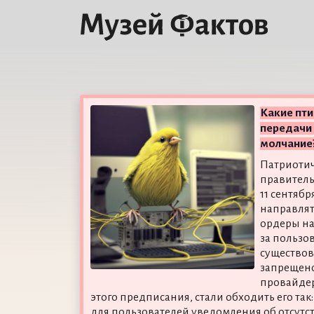
Какие пти
передачи
молчание
Патриотич
правитель
11 сентябр
направлят
ордеры на
за пользо
существов
запрещено
провайдер
этого предписания, стали обходить его так
для пользователей уведомления об отсутст