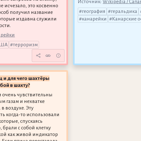
Источник:
Wikipedia / Canar
е исчезало, это косвенно
география
геральдика
особ получил название
которые издавна служили
канарейки
Канарские о
сти.
арейки
ША
терроризм
ц и для чего шахтёры
обой в шахту?
 очень чувствительны
ым газам и нехватке
в воздухе. Эту
ть когда-то использовали
которые, спускаясь
, брали с собой клетку
кой как живой индикатор
. Если птица переставала