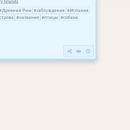
y Islands
Древний Рим
заблуждения
Испания
строва
названия
птицы
собаки