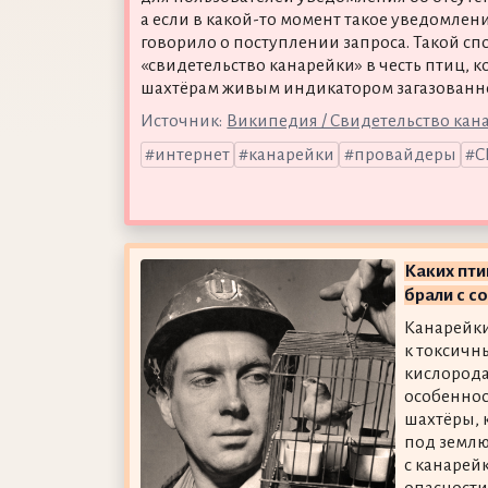
а если в какой-то момент такое уведомлени
говорило о поступлении запроса. Такой сп
«свидетельство канарейки» в честь птиц, 
шахтёрам живым индикатором загазованно
Источник:
Википедия / Свидетельство кан
интернет
канарейки
провайдеры
С
Каких пти
брали с с
Канарейки
к токсичн
кислорода 
особеннос
шахтёры, 
под землю
с канарей
опасности