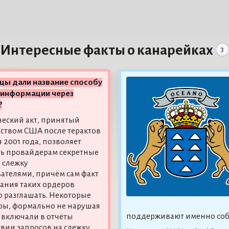
Интересные факты о канарейках
3
цы дали название способу
 информации через
?
еский акт, принятый
ством США после терактов
я 2001 года, позволяет
ь провайдерам секретные
 слежку
вателями, причём сам факт
ания таких ордеров
 разглашать. Некоторые
ы, формально не нарушая
поддерживают именно соб
: включали в отчёты
вии запросов на слежку,