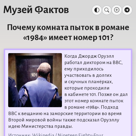
Почему комната пыток в романе
«1984» имеет номер 101?
Когда Джордж Оруэлл
работал диктором на BBC,
ему приходилось
участвовать в долгих
и скучных планёрках,
которые проходили
в кабинете 101. Позже он дал
этот номер комнате пыток
в романе «1984». Подход
BBC к вещанию на заморские территории во время
Второй мировой войны также подсказал Оруэллу
идею Министерства правды.
Источник:
Wikipedia / Nineteen Eighty-Four