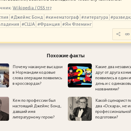
чник:
Wikipedia / OSS 117
глия
Джеймс Бонд
кинематограф
литература
разведк
впадения
США
Франция
Ян Флеминг
Похожие факты
Почему накануне высадки
Какие два незави
в Нормандии кодовые
друг от друга коми
слова операции появились
появились в один и
в кроссвордах?
день и с одинаков
названиями?
Кем по профессии был
Какой сценарист п
настоящий Джеймс Бонд,
два «Оскара», не 
давший имя
профессионально
литературному герою?
подготовки?