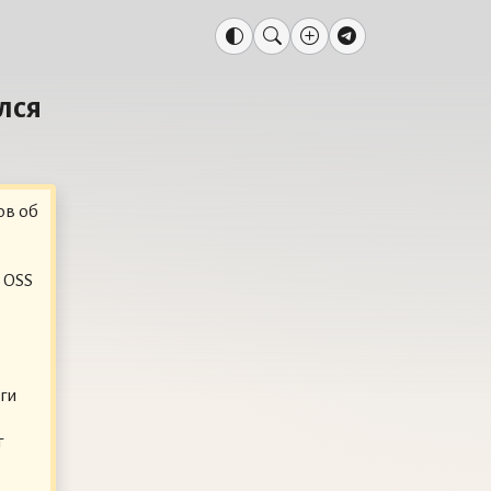
лся
ов об
 OSS
ги
г