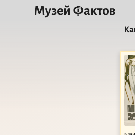
Ка
в за