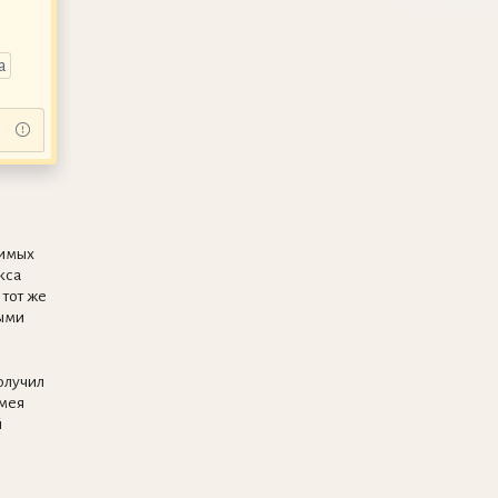
а
симых
кса
 тот же
ыми
олучил
имея
й