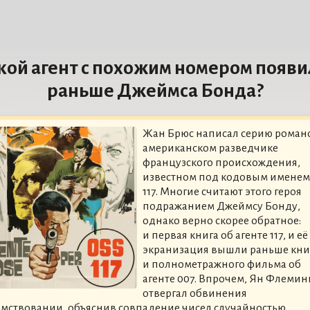
кой агент с похожим номером появи
раньше Джеймса Бонда?
Жан Брюс написал серию роман
американском разведчике
французского происхождения,
известном под кодовым именем
117. Многие считают этого героя
подражанием Джеймсу Бонду,
однако верно скорее обратное:
и первая книга об агенте 117, и её
экранизация вышли раньше кни
и полнометражного фильма об
агенте 007. Впрочем, Ян Флемин
отвергал обвинения
имствовании, объяснив совпадение чисел случайностью.