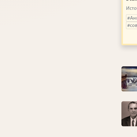
Исто
Ан
со