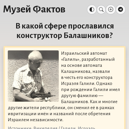
В какой сфере прославился
конструктор Балашников?
Израильский автомат
«Галиль», разработанный
на основе автомата
Калашникова, назвали
в честь его конструктора
Исраэля Галили. Однако
при рождении Галили имел
другую фамилию —
Балашников. Как и многие
другие жители республики, он сменил её в рамках
ивритизации имён и названий после обретения
Израилем независимости.
Источники:
Википедия / Галили, Исраэль