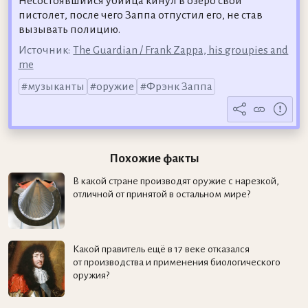
Несостоявшийся убийца кинул в озеро свой
пистолет, после чего Заппа отпустил его, не став
вызывать полицию.
Источник:
The Guardian / Frank Zappa, his groupies and
me
музыканты
оружие
Фрэнк Заппа
Похожие факты
В какой стране производят оружие с нарезкой,
отличной от принятой в остальном мире?
Какой правитель ещё в 17 веке отказался
от производства и применения биологического
оружия?