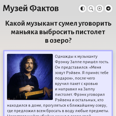
Какой музыкант сумел уговорить
маньяка выбросить пистолет
в озеро?
Однажды к музыканту
Фрэнку Заппе пришёл гость.
Он представился: «Меня
зовут Рэйвен. Я принёс тебе
подарок», после чего
вручил пакет с кровью
и направил на Заппу
пистолет. Фрэнк уговорил
Рэйвена и остальных, кто
находился в доме, прогуляться к ближайшему озеру,
где предложил всем бросать в воду любые предметы.