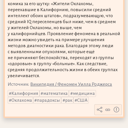
комика за его шутку: «Жители Оклахомы,
переехавшие в Калифорнию, повысили средний
интеллект обоих штатов», подразумевающую, что
средний IQ переселенцев был ниже, чем в среднем
у жителей Оклахомы, но выше, чем
у калифорнийцев. Проявление феномена в реальной
жизни можно увидеть на примере улучшения
методов диагностики рака. Благодаря этому люди
с выявленными опухолями, которые ещё
не причиняют беспокойства, переходят из группы
«здоровые» в группу «больные». Как следствие,
средняя продолжительность жизни в обеих группах
увеличивается.
Источник:
Википедия / Феномен Уилла Роджерса
Калифорния
математика
медицина
Оклахома
парадоксы
рак
США